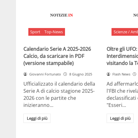
Sport
Top-News
Scienze / Am
Calendario Serie A 2025-2026
Oltre gli UFO:
Calcio, da scaricare in PDF
Interdimensi
(versione stampabile)
visitando la 
Giovanni Fortunato
8 Giugno 2025
Flash News
Ufficializzato il calendario della
Ad affermarl
Serie A di calcio stagione 2025-
l'FBI che rivela
2026 con le partite che
declassificati
inizieranno…
"Esseri…
Leggi di più
Leggi di più