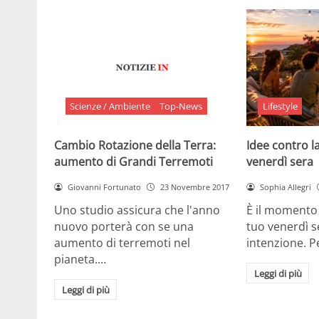
Scienze / Ambiente
Top-News
Lifestyle
Cambio Rotazione della Terra:
Idee contro la
aumento di Grandi Terremoti
venerdì sera
Giovanni Fortunato
23 Novembre 2017
Sophia Allegri
Uno studio assicura che l'anno
È il momento 
nuovo porterà con se una
tuo venerdì s
aumento di terremoti nel
intenzione. 
pianeta.…
Leggi di più
Leggi di più