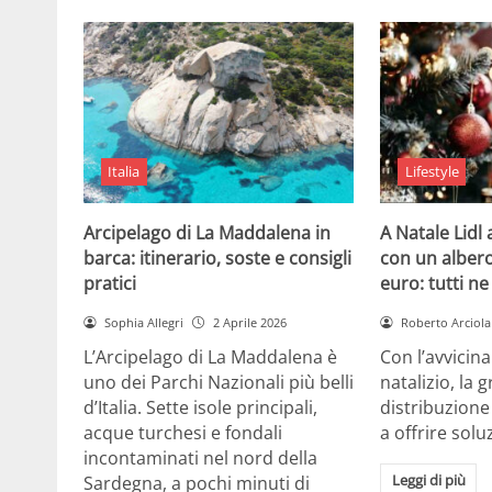
Italia
Lifestyle
Arcipelago di La Maddalena in
A Natale Lidl
barca: itinerario, soste e consigli
con un albero
pratici
euro: tutti n
Sophia Allegri
2 Aprile 2026
Roberto Arciola
L’Arcipelago di La Maddalena è
Con l’avvicin
uno dei Parchi Nazionali più belli
natalizio, la 
d’Italia. Sette isole principali,
distribuzione
acque turchesi e fondali
a offrire solu
incontaminati nel nord della
Leggi di più
Sardegna, a pochi minuti di