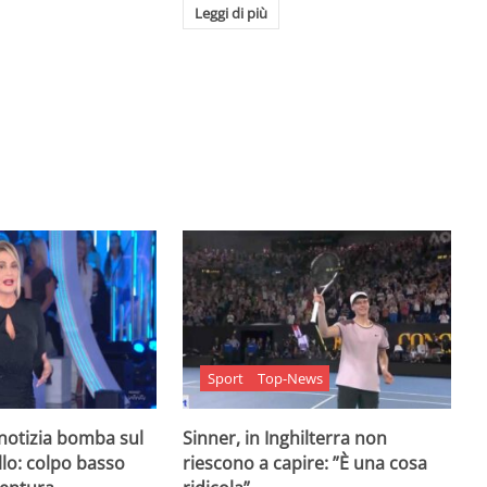
Leggi di più
Sport
Top-News
 notizia bomba sul
Sinner, in Inghilterra non
lo: colpo basso
riescono a capire: ”È una cosa