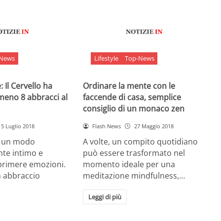
-News
Lifestyle
Top-News
 Il Cervello ha
Ordinare la mente con le
meno 8 abbracci al
faccende di casa, semplice
consiglio di un monaco zen
5 Luglio 2018
Flash News
27 Maggio 2018
è un modo
A volte, un compito quotidiano
nte intimo e
può essere trasformato nel
sprimere emozioni.
momento ideale per una
n abbraccio
meditazione mindfulness,…
Leggi di più