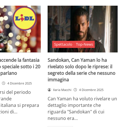
Spettacolo
Top-News
 accende la fantasia
Sandokan, Can Yaman lo ha
 speciale sotto i 20
rivelato solo dopo le riprese: il
e parlano
segreto della serie che nessuno
immagina
4 Dicembre 2025
Ilaria Macchi
4 Dicembre 2025
arsi del periodo
grande
Can Yaman ha voluto rivelare un
 italiana si prepara
dettaglio importante che
zioni di…
riguarda "Sandokan" di cui
nessuno era…