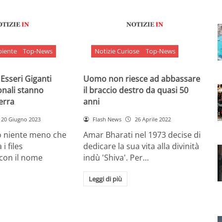
biente
Top-News
Notizie Curiose
Top-News
 Esseri Giganti
Uomo non riesce ad abbassare
onali stanno
il braccio destro da quasi 50
Terra
anni
20 Giugno 2023
Flash News
26 Aprile 2022
o niente meno che
Amar Bharati nel 1973 decise di
 i files
dedicare la sua vita alla divinità
 con il nome
indù 'Shiva'. Per…
Leggi di più