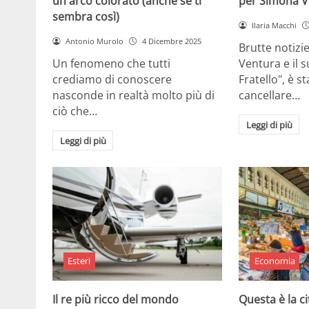
un arco colorato (anche se ti
per Simona V
sembra così)
Ilaria Macchi
Antonio Murolo
4 Dicembre 2025
Brutte notizi
Un fenomeno che tutti
Ventura e il 
crediamo di conoscere
Fratello", è s
nasconde in realtà molto più di
cancellare…
ciò che…
Leggi di più
Leggi di più
Esteri
Economia
Il re più ricco del mondo
Questa è la ci