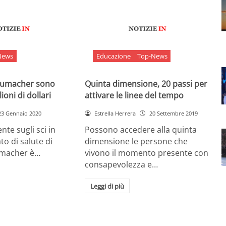
News
Educazione
Top-News
chumacher sono
Quinta dimensione, 20 passi per
ioni di dollari
attivare le linee del tempo
23 Gennaio 2020
Estrella Herrera
20 Settembre 2019
nte sugli sci in
Possono accedere alla quinta
ato di salute di
dimensione le persone che
umacher è…
vivono il momento presente con
consapevolezza e…
Leggi di più