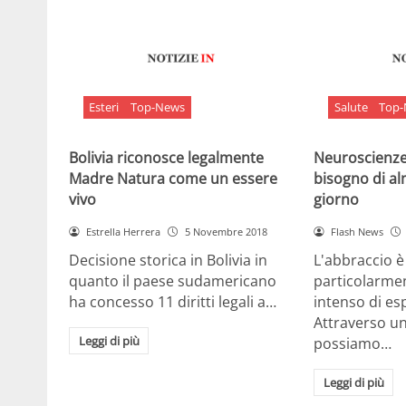
Esteri
Top-News
Salute
Top
Bolivia riconosce legalmente
Neuroscienze:
Madre Natura come un essere
bisogno di al
vivo
giorno
Estrella Herrera
5 Novembre 2018
Flash News
Decisione storica in Bolivia in
L'abbraccio 
quanto il paese sudamericano
particolarme
ha concesso 11 diritti legali a…
intenso di e
Attraverso u
Leggi di più
possiamo…
Leggi di più