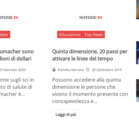
News
Educazione
Top-News
chumacher sono
Quinta dimensione, 20 passi per
ioni di dollari
attivare le linee del tempo
23 Gennaio 2020
Estrella Herrera
20 Settembre 2019
nte sugli sci in
Possono accedere alla quinta
ato di salute di
dimensione le persone che
umacher è…
vivono il momento presente con
consapevolezza e…
Leggi di più