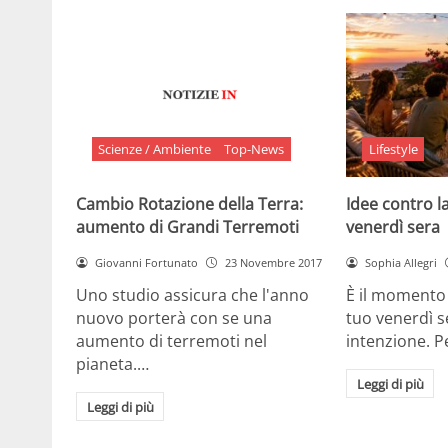
Scienze / Ambiente
Top-News
Lifestyle
Cambio Rotazione della Terra:
Idee contro la
aumento di Grandi Terremoti
venerdì sera
Giovanni Fortunato
23 Novembre 2017
Sophia Allegri
Uno studio assicura che l'anno
È il momento 
nuovo porterà con se una
tuo venerdì s
aumento di terremoti nel
intenzione. 
pianeta.…
Leggi di più
Leggi di più