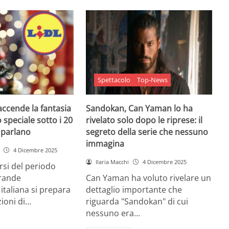
Spettacolo
Top-News
 accende la fantasia
Sandokan, Can Yaman lo ha
 speciale sotto i 20
rivelato solo dopo le riprese: il
e parlano
segreto della serie che nessuno
immagina
4 Dicembre 2025
Ilaria Macchi
4 Dicembre 2025
arsi del periodo
grande
Can Yaman ha voluto rivelare un
 italiana si prepara
dettaglio importante che
zioni di…
riguarda "Sandokan" di cui
nessuno era…