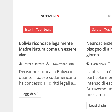
Esteri
Top-News
Salute
Top
Bolivia riconosce legalmente
Neuroscienze:
Madre Natura come un essere
bisogno di al
vivo
giorno
Estrella Herrera
5 Novembre 2018
Flash News
Decisione storica in Bolivia in
L'abbraccio 
quanto il paese sudamericano
particolarme
ha concesso 11 diritti legali a…
intenso di e
Attraverso u
Leggi di più
possiamo…
Leggi di più