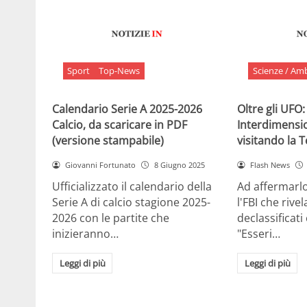
Sport
Top-News
Scienze / Am
Calendario Serie A 2025-2026
Oltre gli UFO:
Calcio, da scaricare in PDF
Interdimensi
(versione stampabile)
visitando la 
Giovanni Fortunato
8 Giugno 2025
Flash News
Ufficializzato il calendario della
Ad affermarl
Serie A di calcio stagione 2025-
l'FBI che rivela
2026 con le partite che
declassificati
inizieranno…
"Esseri…
Leggi di più
Leggi di più