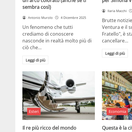
un arco colorato (anche se ti
per Simona V
sembra così)
Ilaria Macchi
Antonio Murolo
4 Dicembre 2025
Brutte notizi
Un fenomeno che tutti
Ventura e il 
crediamo di conoscere
Fratello", è s
nasconde in realtà molto più di
cancellare…
ciò che…
Leggi di più
Leggi di più
Esteri
Economia
Il re più ricco del mondo
Questa è la ci