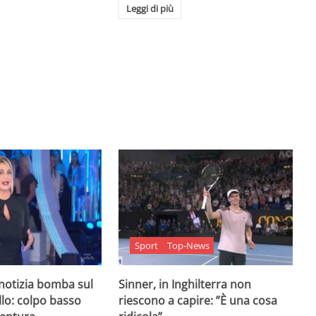
Leggi di più
Sport
Top-News
 notizia bomba sul
Sinner, in Inghilterra non
lo: colpo basso
riescono a capire: ”È una cosa