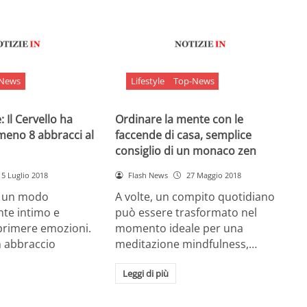
-News
Lifestyle
Top-News
 Il Cervello ha
Ordinare la mente con le
meno 8 abbracci al
faccende di casa, semplice
consiglio di un monaco zen
5 Luglio 2018
Flash News
27 Maggio 2018
è un modo
A volte, un compito quotidiano
nte intimo e
può essere trasformato nel
sprimere emozioni.
momento ideale per una
n abbraccio
meditazione mindfulness,…
Leggi di più