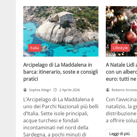
Italia
Lifestyle
Arcipelago di La Maddalena in
A Natale Lidl
barca: itinerario, soste e consigli
con un albero
pratici
euro: tutti n
Sophia Allegri
2 Aprile 2026
Roberto Arciola
L’Arcipelago di La Maddalena è
Con l’avvicin
uno dei Parchi Nazionali più belli
natalizio, la 
d’Italia. Sette isole principali,
distribuzione
acque turchesi e fondali
a offrire solu
incontaminati nel nord della
Leggi di più
Sardegna, a pochi minuti di