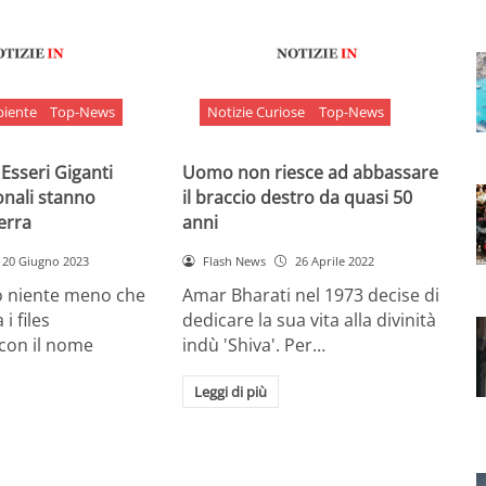
biente
Top-News
Notizie Curiose
Top-News
 Esseri Giganti
Uomo non riesce ad abbassare
onali stanno
il braccio destro da quasi 50
Terra
anni
20 Giugno 2023
Flash News
26 Aprile 2022
o niente meno che
Amar Bharati nel 1973 decise di
 i files
dedicare la sua vita alla divinità
 con il nome
indù 'Shiva'. Per…
Leggi di più