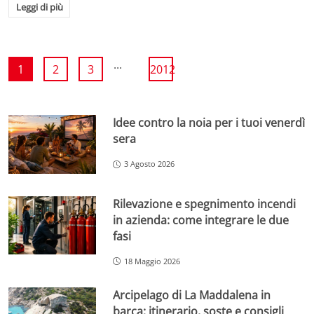
Leggi di più
...
1
2
3
2012
Idee contro la noia per i tuoi venerdì
sera
3 Agosto 2026
Rilevazione e spegnimento incendi
in azienda: come integrare le due
fasi
18 Maggio 2026
Arcipelago di La Maddalena in
barca: itinerario, soste e consigli