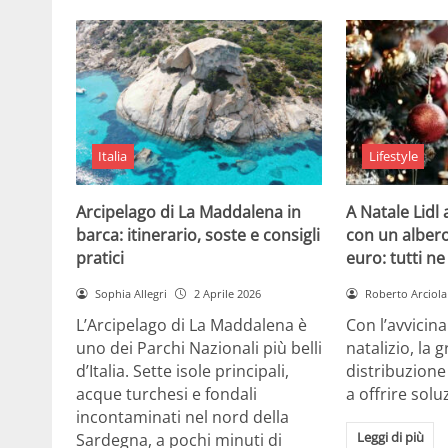
Italia
Lifestyle
Arcipelago di La Maddalena in
A Natale Lidl
barca: itinerario, soste e consigli
con un albero
pratici
euro: tutti n
Sophia Allegri
2 Aprile 2026
Roberto Arciola
L’Arcipelago di La Maddalena è
Con l’avvicin
uno dei Parchi Nazionali più belli
natalizio, la 
d’Italia. Sette isole principali,
distribuzione
acque turchesi e fondali
a offrire solu
incontaminati nel nord della
Leggi di più
Sardegna, a pochi minuti di