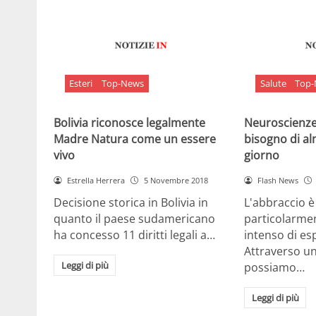
Esteri
Top-News
Salute
Top
Bolivia riconosce legalmente
Neuroscienze:
Madre Natura come un essere
bisogno di al
vivo
giorno
Estrella Herrera
5 Novembre 2018
Flash News
Decisione storica in Bolivia in
L'abbraccio 
quanto il paese sudamericano
particolarme
ha concesso 11 diritti legali a…
intenso di e
Attraverso u
Leggi di più
possiamo…
Leggi di più