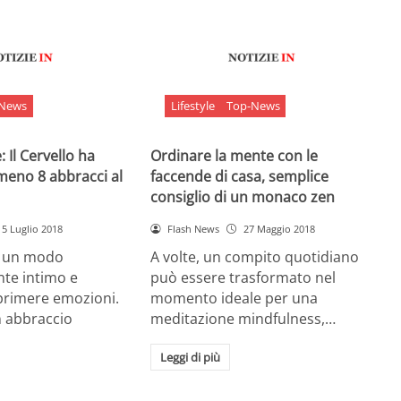
-News
Lifestyle
Top-News
 Il Cervello ha
Ordinare la mente con le
meno 8 abbracci al
faccende di casa, semplice
consiglio di un monaco zen
5 Luglio 2018
Flash News
27 Maggio 2018
è un modo
A volte, un compito quotidiano
nte intimo e
può essere trasformato nel
sprimere emozioni.
momento ideale per una
n abbraccio
meditazione mindfulness,…
Leggi di più