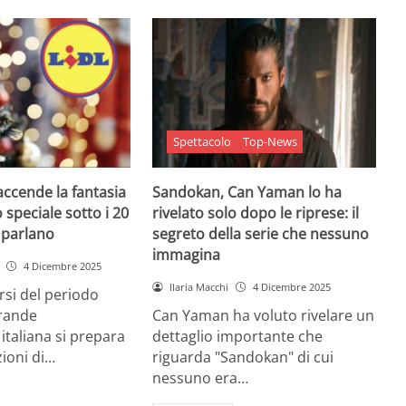
Spettacolo
Top-News
 accende la fantasia
Sandokan, Can Yaman lo ha
 speciale sotto i 20
rivelato solo dopo le riprese: il
e parlano
segreto della serie che nessuno
immagina
4 Dicembre 2025
Ilaria Macchi
4 Dicembre 2025
arsi del periodo
grande
Can Yaman ha voluto rivelare un
 italiana si prepara
dettaglio importante che
zioni di…
riguarda "Sandokan" di cui
nessuno era…