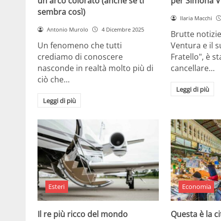
un arco colorato (anche se ti
per Simona V
sembra così)
Ilaria Macchi
Antonio Murolo
4 Dicembre 2025
Brutte notizi
Un fenomeno che tutti
Ventura e il 
crediamo di conoscere
Fratello", è s
nasconde in realtà molto più di
cancellare…
ciò che…
Leggi di più
Leggi di più
Esteri
Economia
Il re più ricco del mondo
Questa è la ci