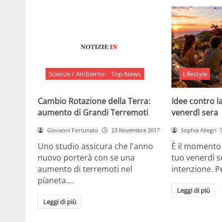
Scienze / Ambiente
Top-News
Lifestyle
Cambio Rotazione della Terra:
Idee contro la
aumento di Grandi Terremoti
venerdì sera
Giovanni Fortunato
23 Novembre 2017
Sophia Allegri
Uno studio assicura che l'anno
È il momento 
nuovo porterà con se una
tuo venerdì s
aumento di terremoti nel
intenzione. 
pianeta.…
Leggi di più
Leggi di più