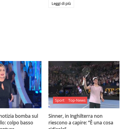
Leggi di più
Sport
Top-News
 notizia bomba sul
Sinner, in Inghilterra non
lo: colpo basso
riescono a capire: ”È una cosa