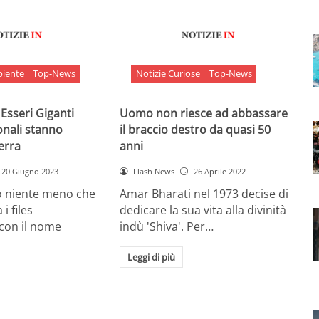
biente
Top-News
Notizie Curiose
Top-News
 Esseri Giganti
Uomo non riesce ad abbassare
onali stanno
il braccio destro da quasi 50
Terra
anni
20 Giugno 2023
Flash News
26 Aprile 2022
o niente meno che
Amar Bharati nel 1973 decise di
 i files
dedicare la sua vita alla divinità
 con il nome
indù 'Shiva'. Per…
Leggi di più