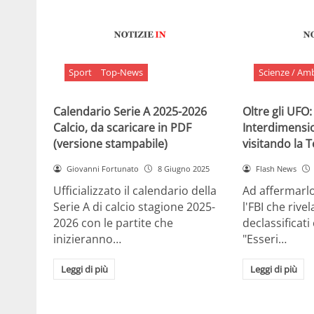
Sport
Top-News
Scienze / Am
Calendario Serie A 2025-2026
Oltre gli UFO:
Calcio, da scaricare in PDF
Interdimensi
(versione stampabile)
visitando la 
Giovanni Fortunato
8 Giugno 2025
Flash News
Ufficializzato il calendario della
Ad affermarl
Serie A di calcio stagione 2025-
l'FBI che rivela
2026 con le partite che
declassificati
inizieranno…
"Esseri…
Leggi di più
Leggi di più