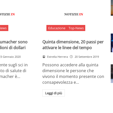
News
Educazione
Top-News
chumacher sono
Quinta dimensione, 20 passi per
ioni di dollari
attivare le linee del tempo
23 Gennaio 2020
Estrella Herrera
20 Settembre 2019
nte sugli sci in
Possono accedere alla quinta
ato di salute di
dimensione le persone che
umacher è…
vivono il momento presente con
consapevolezza e…
Leggi di più