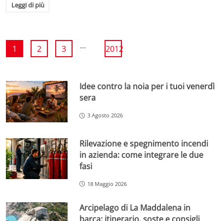
Leggi di più
...
1
2
3
2012
Idee contro la noia per i tuoi venerdì
sera
3 Agosto 2026
Rilevazione e spegnimento incendi
in azienda: come integrare le due
fasi
18 Maggio 2026
Arcipelago di La Maddalena in
barca: itinerario, soste e consigli