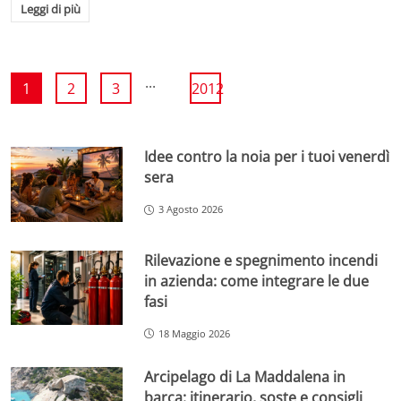
Leggi di più
...
1
2
3
2012
Idee contro la noia per i tuoi venerdì
sera
3 Agosto 2026
Rilevazione e spegnimento incendi
in azienda: come integrare le due
fasi
18 Maggio 2026
Arcipelago di La Maddalena in
barca: itinerario, soste e consigli