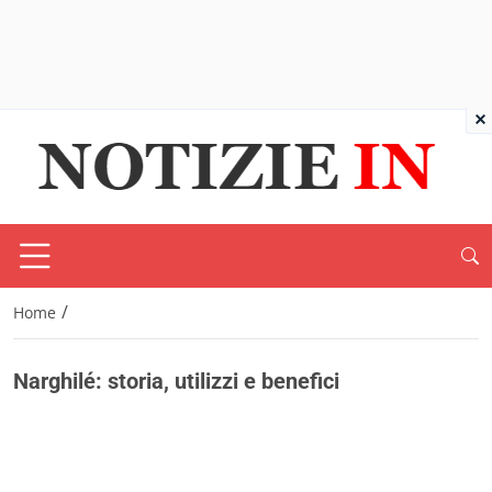
×
/
Home
Narghilé: storia, utilizzi e benefici