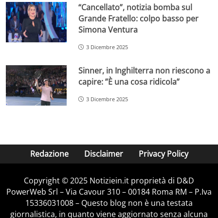
“Cancellato”, notizia bomba sul
Grande Fratello: colpo basso per
Simona Ventura
3 Dicembre 2025
Sinner, in Inghilterra non riescono a
capire: ”È una cosa ridicola”
3 Dicembre 2025
Redazione
Disclaimer
Privacy Policy
Copyright © 2025 Notiziein.it proprietà di D&D
PowerWeb Srl – Via Cavour 310 – 00184 Roma RM – P.Iva
15336031008 – Questo blog non è una testata
giornalistica, in quanto viene aggiornato senza alcuna