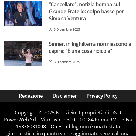
“Cancellato”, notizia bomba sul
Grande Fratello: colpo basso per
Simona Ventura
3 Dicembre 2025
Sinner, in Inghilterra non riescono a
capire: ”È una cosa ridicola”
3 Dicembre 2025
Redazione
Disclaimer
Privacy Policy
Copyright © 2025 Notiziein.it proprietà di D&D
PowerWeb Srl – Via Cavour 310 – 00184 Roma RM – P.Iva
15336031008 – Questo blog non è una testata
giornalistica, in quanto viene aggiornato senza alcuna