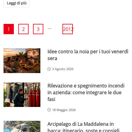
Leggi di più
...
1
2
3
2012
Idee contro la noia per i tuoi venerdì
sera
3 Agosto 2026
Rilevazione e spegnimento incendi
in azienda: come integrare le due
fasi
18 Maggio 2026
Arcipelago di La Maddalena in
barca: itinerario, soste e consigli