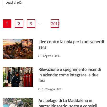
Leggi di più
...
1
2
3
2012
Idee contro la noia per i tuoi venerdì
sera
3 Agosto 2026
Rilevazione e spegnimento incendi
in azienda: come integrare le due
fasi
18 Maggio 2026
Arcipelago di La Maddalena in
barca: itinerario, soste e consigli