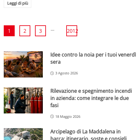
Leggi di più
...
1
2
3
2012
Idee contro la noia per i tuoi venerdì
sera
3 Agosto 2026
Rilevazione e spegnimento incendi
in azienda: come integrare le due
fasi
18 Maggio 2026
Arcipelago di La Maddalena in
barca: itinerario, soste e consigli