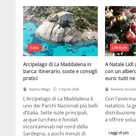
Italia
Lifestyle
Arcipelago di La Maddalena in
A Natale Lidl
barca: itinerario, soste e consigli
con un albero
pratici
euro: tutti n
Sophia Allegri
2 Aprile 2026
Roberto Arciola
L’Arcipelago di La Maddalena è
Con l’avvicin
uno dei Parchi Nazionali più belli
natalizio, la 
d’Italia. Sette isole principali,
distribuzione
acque turchesi e fondali
a offrire solu
incontaminati nel nord della
Leggi di più
Sardegna, a pochi minuti di