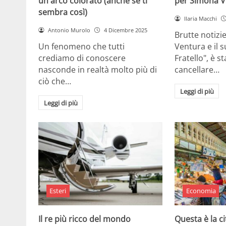
un arco colorato (anche se ti
per Simona V
sembra così)
Ilaria Macchi
Antonio Murolo
4 Dicembre 2025
Brutte notizi
Un fenomeno che tutti
Ventura e il 
crediamo di conoscere
Fratello", è s
nasconde in realtà molto più di
cancellare…
ciò che…
Leggi di più
Leggi di più
Esteri
Economia
Il re più ricco del mondo
Questa è la ci