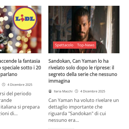
Spettacolo
Top-News
 accende la fantasia
Sandokan, Can Yaman lo ha
 speciale sotto i 20
rivelato solo dopo le riprese: il
e parlano
segreto della serie che nessuno
immagina
4 Dicembre 2025
Ilaria Macchi
4 Dicembre 2025
arsi del periodo
grande
Can Yaman ha voluto rivelare un
 italiana si prepara
dettaglio importante che
zioni di…
riguarda "Sandokan" di cui
nessuno era…