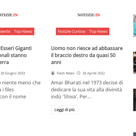
biente
Top-News
Notizie Curiose
Top-News
 Esseri Giganti
Uomo non riesce ad abbassare
onali stanno
il braccio destro da quasi 50
Terra
anni
20 Giugno 2023
Flash News
26 Aprile 2022
o niente meno che
Amar Bharati nel 1973 decise di
 i files
dedicare la sua vita alla divinità
 con il nome
indù 'Shiva'. Per…
Leggi di più