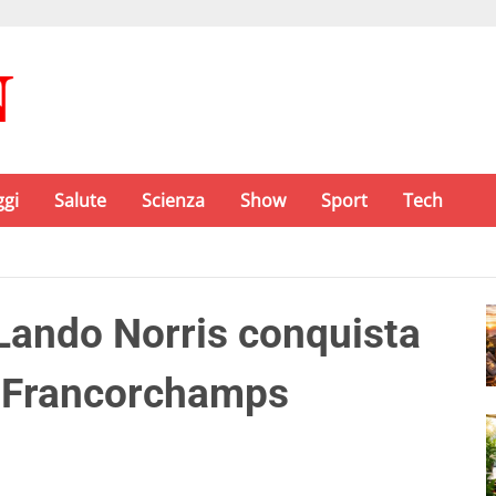
ggi
Salute
Scienza
Show
Sport
Tech
 Lando Norris conquista
a-Francorchamps