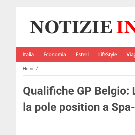
Italia
Economia
Esteri
LifeStyle
Via
/
Home
Qualifiche GP Belgio:
la pole position a Sp