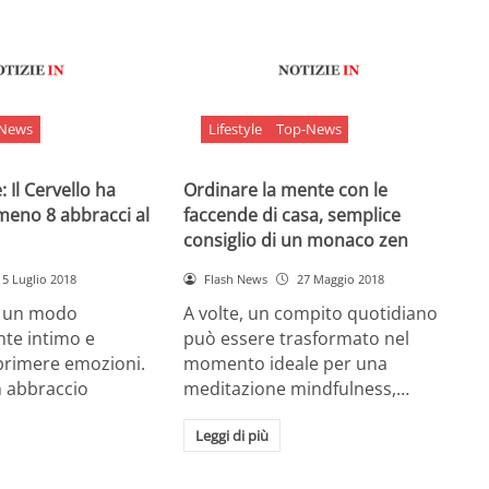
-News
Lifestyle
Top-News
 Il Cervello ha
Ordinare la mente con le
meno 8 abbracci al
faccende di casa, semplice
consiglio di un monaco zen
5 Luglio 2018
Flash News
27 Maggio 2018
è un modo
A volte, un compito quotidiano
nte intimo e
può essere trasformato nel
sprimere emozioni.
momento ideale per una
n abbraccio
meditazione mindfulness,…
Leggi di più