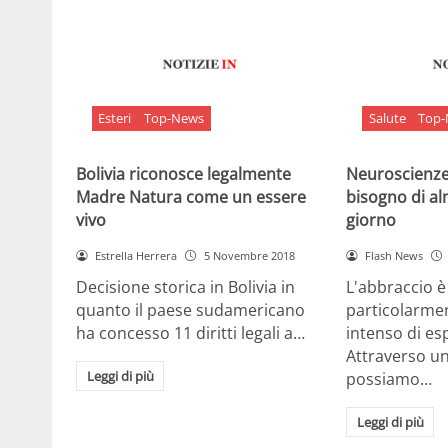
Esteri
Top-News
Salute
Top
Bolivia riconosce legalmente
Neuroscienze:
Madre Natura come un essere
bisogno di al
vivo
giorno
Estrella Herrera
5 Novembre 2018
Flash News
Decisione storica in Bolivia in
L'abbraccio 
quanto il paese sudamericano
particolarme
ha concesso 11 diritti legali a…
intenso di e
Attraverso u
Leggi di più
possiamo…
Leggi di più