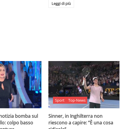
Leggi di più
Sport
Top-News
 notizia bomba sul
Sinner, in Inghilterra non
lo: colpo basso
riescono a capire: ”È una cosa