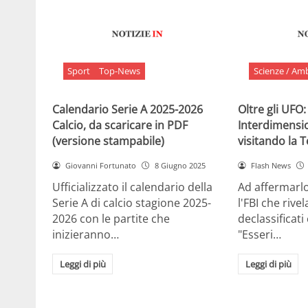
Sport
Top-News
Scienze / Am
Calendario Serie A 2025-2026
Oltre gli UFO:
Calcio, da scaricare in PDF
Interdimensi
(versione stampabile)
visitando la 
Giovanni Fortunato
8 Giugno 2025
Flash News
Ufficializzato il calendario della
Ad affermarl
Serie A di calcio stagione 2025-
l'FBI che rivela
2026 con le partite che
declassificati
inizieranno…
"Esseri…
Leggi di più
Leggi di più