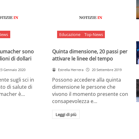
News
Educazione
Top-News
chumacher sono
Quinta dimensione, 20 passi per
ioni di dollari
attivare le linee del tempo
23 Gennaio 2020
Estrella Herrera
20 Settembre 2019
nte sugli sci in
Possono accedere alla quinta
ato di salute di
dimensione le persone che
umacher è…
vivono il momento presente con
consapevolezza e…
Leggi di più