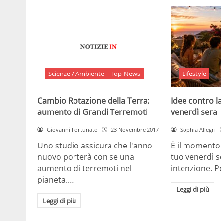
Scienze / Ambiente
Top-News
Lifestyle
Cambio Rotazione della Terra:
Idee contro la
aumento di Grandi Terremoti
venerdì sera
Giovanni Fortunato
23 Novembre 2017
Sophia Allegri
Uno studio assicura che l'anno
È il momento 
nuovo porterà con se una
tuo venerdì s
aumento di terremoti nel
intenzione. 
pianeta.…
Leggi di più
Leggi di più