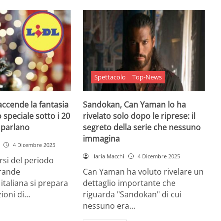
Spettacolo
Top-News
 accende la fantasia
Sandokan, Can Yaman lo ha
 speciale sotto i 20
rivelato solo dopo le riprese: il
e parlano
segreto della serie che nessuno
immagina
4 Dicembre 2025
Ilaria Macchi
4 Dicembre 2025
arsi del periodo
grande
Can Yaman ha voluto rivelare un
 italiana si prepara
dettaglio importante che
zioni di…
riguarda "Sandokan" di cui
nessuno era…