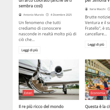
un arco colorato (anche se ti
per Simona V
sembra così)
Ilaria Macchi
Antonio Murolo
4 Dicembre 2025
Brutte notizi
Un fenomeno che tutti
Ventura e il 
crediamo di conoscere
Fratello", è s
nasconde in realtà molto più di
cancellare…
ciò che…
Leggi di più
Leggi di più
Esteri
Economia
Il re più ricco del mondo
Questa è la ci