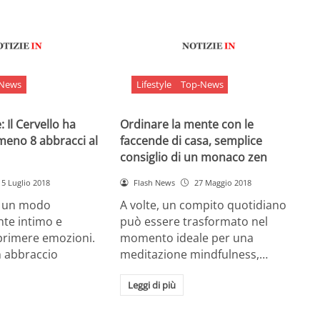
-News
Lifestyle
Top-News
 Il Cervello ha
Ordinare la mente con le
meno 8 abbracci al
faccende di casa, semplice
consiglio di un monaco zen
5 Luglio 2018
Flash News
27 Maggio 2018
è un modo
A volte, un compito quotidiano
nte intimo e
può essere trasformato nel
sprimere emozioni.
momento ideale per una
n abbraccio
meditazione mindfulness,…
Leggi di più