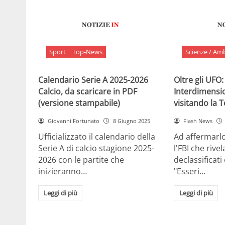
Sport
Top-News
Scienze / Am
Calendario Serie A 2025-2026
Oltre gli UFO:
Calcio, da scaricare in PDF
Interdimensi
(versione stampabile)
visitando la 
Giovanni Fortunato
8 Giugno 2025
Flash News
Ufficializzato il calendario della
Ad affermarl
Serie A di calcio stagione 2025-
l'FBI che rivela
2026 con le partite che
declassificati
inizieranno…
"Esseri…
Leggi di più
Leggi di più