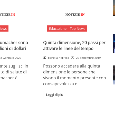
News
Educazione
Top-News
chumacher sono
Quinta dimensione, 20 passi per
ioni di dollari
attivare le linee del tempo
23 Gennaio 2020
Estrella Herrera
20 Settembre 2019
nte sugli sci in
Possono accedere alla quinta
ato di salute di
dimensione le persone che
umacher è…
vivono il momento presente con
consapevolezza e…
Leggi di più