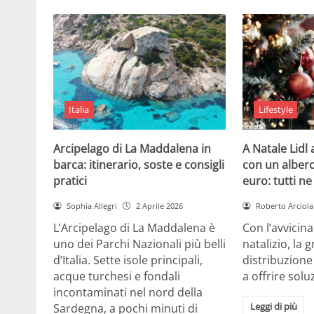
Italia
Lifestyle
Arcipelago di La Maddalena in
A Natale Lidl
barca: itinerario, soste e consigli
con un albero
pratici
euro: tutti n
Sophia Allegri
2 Aprile 2026
Roberto Arciola
L’Arcipelago di La Maddalena è
Con l’avvicin
uno dei Parchi Nazionali più belli
natalizio, la 
d’Italia. Sette isole principali,
distribuzione
acque turchesi e fondali
a offrire solu
incontaminati nel nord della
Leggi di più
Sardegna, a pochi minuti di