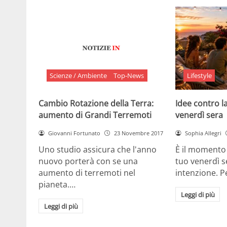
Scienze / Ambiente
Top-News
Lifestyle
Cambio Rotazione della Terra:
Idee contro la
aumento di Grandi Terremoti
venerdì sera
Giovanni Fortunato
23 Novembre 2017
Sophia Allegri
Uno studio assicura che l'anno
È il momento 
nuovo porterà con se una
tuo venerdì s
aumento di terremoti nel
intenzione. 
pianeta.…
Leggi di più
Leggi di più