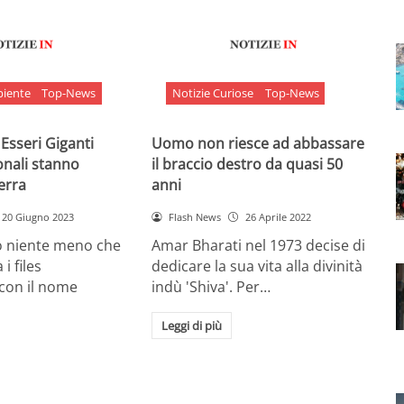
biente
Top-News
Notizie Curiose
Top-News
 Esseri Giganti
Uomo non riesce ad abbassare
onali stanno
il braccio destro da quasi 50
Terra
anni
20 Giugno 2023
Flash News
26 Aprile 2022
o niente meno che
Amar Bharati nel 1973 decise di
 i files
dedicare la sua vita alla divinità
 con il nome
indù 'Shiva'. Per…
Leggi di più