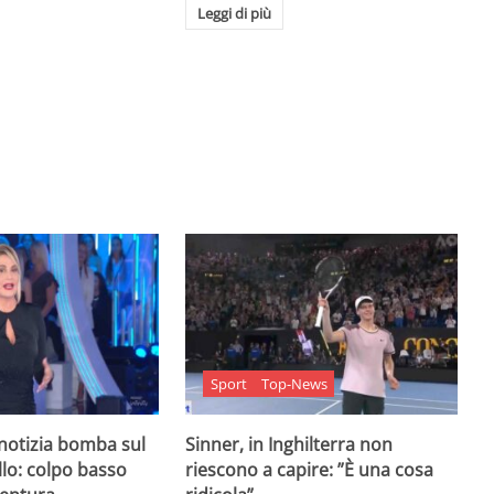
Leggi di più
Sport
Top-News
 notizia bomba sul
Sinner, in Inghilterra non
lo: colpo basso
riescono a capire: ”È una cosa