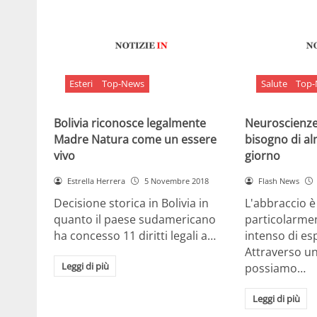
Esteri
Top-News
Salute
Top
Bolivia riconosce legalmente
Neuroscienze:
Madre Natura come un essere
bisogno di al
vivo
giorno
Estrella Herrera
5 Novembre 2018
Flash News
Decisione storica in Bolivia in
L'abbraccio 
quanto il paese sudamericano
particolarme
ha concesso 11 diritti legali a…
intenso di e
Attraverso u
Leggi di più
possiamo…
Leggi di più