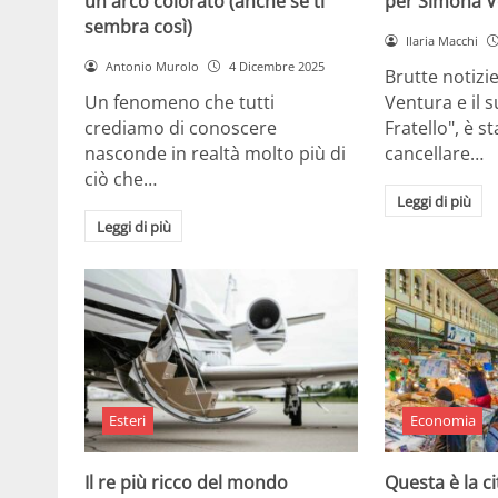
un arco colorato (anche se ti
per Simona V
sembra così)
Ilaria Macchi
Antonio Murolo
4 Dicembre 2025
Brutte notizi
Un fenomeno che tutti
Ventura e il 
crediamo di conoscere
Fratello", è s
nasconde in realtà molto più di
cancellare…
ciò che…
Leggi di più
Leggi di più
Esteri
Economia
Il re più ricco del mondo
Questa è la ci