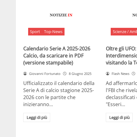
Sport
Top-News
Scienze / Am
Calendario Serie A 2025-2026
Oltre gli UFO:
Calcio, da scaricare in PDF
Interdimensi
(versione stampabile)
visitando la 
Giovanni Fortunato
8 Giugno 2025
Flash News
Ufficializzato il calendario della
Ad affermarl
Serie A di calcio stagione 2025-
l'FBI che rivela
2026 con le partite che
declassificati
inizieranno…
"Esseri…
Leggi di più
Leggi di più