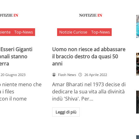
biente
Top-News
Notizie Curiose
Top-News
 Esseri Giganti
Uomo non riesce ad abbassare
onali stanno
il braccio destro da quasi 50
Terra
anni
20 Giugno 2023
Flash News
26 Aprile 2022
o niente meno che
Amar Bharati nel 1973 decise di
 i files
dedicare la sua vita alla divinità
 con il nome
indù 'Shiva'. Per…
Leggi di più