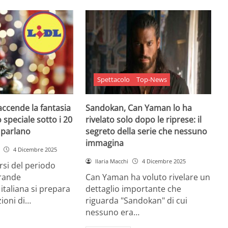
Spettacolo
Top-News
 accende la fantasia
Sandokan, Can Yaman lo ha
 speciale sotto i 20
rivelato solo dopo le riprese: il
e parlano
segreto della serie che nessuno
immagina
4 Dicembre 2025
Ilaria Macchi
4 Dicembre 2025
arsi del periodo
grande
Can Yaman ha voluto rivelare un
 italiana si prepara
dettaglio importante che
zioni di…
riguarda "Sandokan" di cui
nessuno era…