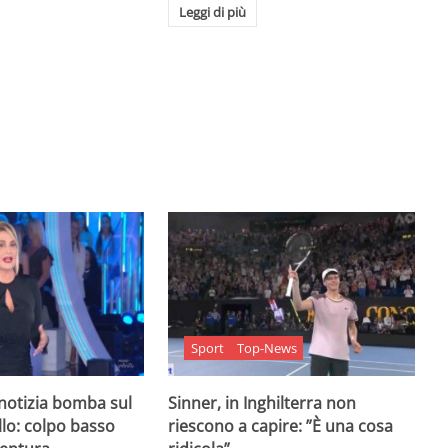
Leggi di più
Sport
Top-News
 notizia bomba sul
Sinner, in Inghilterra non
lo: colpo basso
riescono a capire: ”È una cosa