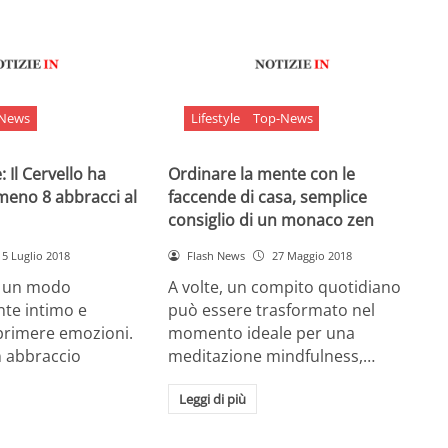
-News
Lifestyle
Top-News
 Il Cervello ha
Ordinare la mente con le
meno 8 abbracci al
faccende di casa, semplice
consiglio di un monaco zen
5 Luglio 2018
Flash News
27 Maggio 2018
è un modo
A volte, un compito quotidiano
nte intimo e
può essere trasformato nel
sprimere emozioni.
momento ideale per una
n abbraccio
meditazione mindfulness,…
Leggi di più