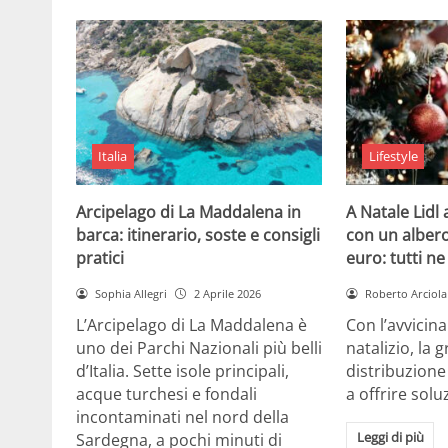
Italia
Lifestyle
Arcipelago di La Maddalena in
A Natale Lidl
barca: itinerario, soste e consigli
con un albero
pratici
euro: tutti n
Sophia Allegri
2 Aprile 2026
Roberto Arciola
L’Arcipelago di La Maddalena è
Con l’avvicin
uno dei Parchi Nazionali più belli
natalizio, la 
d’Italia. Sette isole principali,
distribuzione
acque turchesi e fondali
a offrire solu
incontaminati nel nord della
Leggi di più
Sardegna, a pochi minuti di