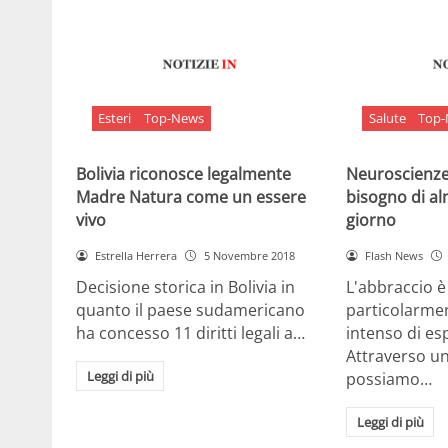
Esteri
Top-News
Salute
Top
Bolivia riconosce legalmente
Neuroscienze:
Madre Natura come un essere
bisogno di al
vivo
giorno
Estrella Herrera
5 Novembre 2018
Flash News
Decisione storica in Bolivia in
L'abbraccio 
quanto il paese sudamericano
particolarme
ha concesso 11 diritti legali a…
intenso di e
Attraverso u
Leggi di più
possiamo…
Leggi di più