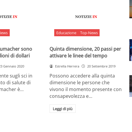
News
Educazione
Top-News
chumacher sono
Quinta dimensione, 20 passi per
ioni di dollari
attivare le linee del tempo
23 Gennaio 2020
Estrella Herrera
20 Settembre 2019
nte sugli sci in
Possono accedere alla quinta
ato di salute di
dimensione le persone che
umacher è…
vivono il momento presente con
consapevolezza e…
Leggi di più