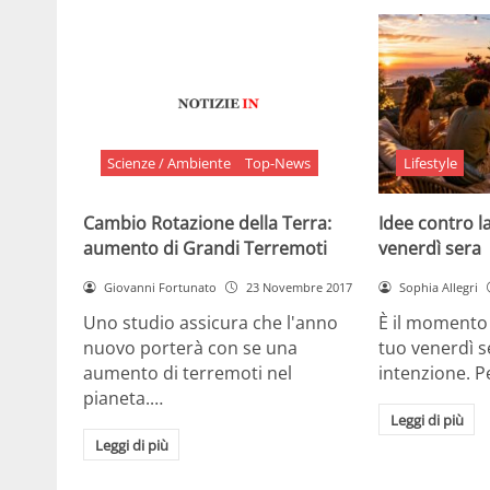
Scienze / Ambiente
Top-News
Lifestyle
Cambio Rotazione della Terra:
Idee contro la
aumento di Grandi Terremoti
venerdì sera
Giovanni Fortunato
23 Novembre 2017
Sophia Allegri
Uno studio assicura che l'anno
È il momento 
nuovo porterà con se una
tuo venerdì s
aumento di terremoti nel
intenzione. 
pianeta.…
Leggi di più
Leggi di più