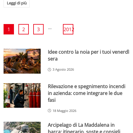
Leggi di più
...
1
2
3
2012
Idee contro la noia per i tuoi venerdì
sera
3 Agosto 2026
Rilevazione e spegnimento incendi
in azienda: come integrare le due
fasi
18 Maggio 2026
Arcipelago di La Maddalena in
barca: itinerario, soste e consigli