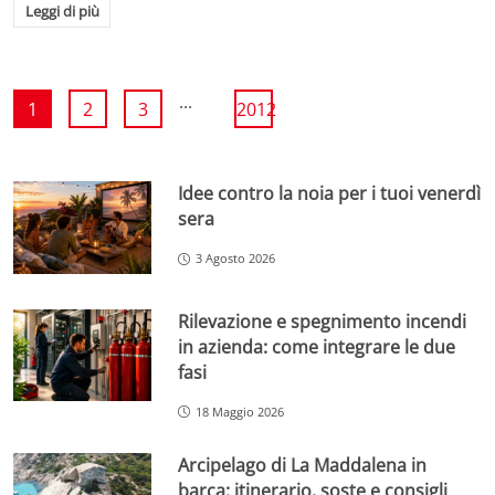
Leggi di più
...
1
2
3
2012
Idee contro la noia per i tuoi venerdì
sera
3 Agosto 2026
Rilevazione e spegnimento incendi
in azienda: come integrare le due
fasi
18 Maggio 2026
Arcipelago di La Maddalena in
barca: itinerario, soste e consigli