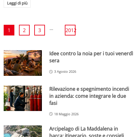
Leggi di più
...
1
2
3
2012
Idee contro la noia per i tuoi venerdì
sera
3 Agosto 2026
Rilevazione e spegnimento incendi
in azienda: come integrare le due
fasi
18 Maggio 2026
Arcipelago di La Maddalena in
barca: itinerario, soste e consigli