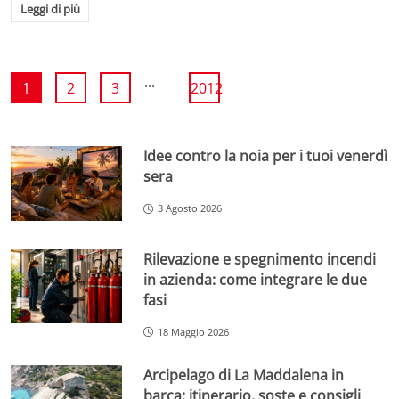
Leggi di più
...
1
2
3
2012
Idee contro la noia per i tuoi venerdì
sera
3 Agosto 2026
Rilevazione e spegnimento incendi
in azienda: come integrare le due
fasi
18 Maggio 2026
Arcipelago di La Maddalena in
barca: itinerario, soste e consigli