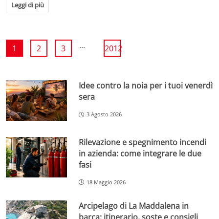
Leggi di più
...
1
2
3
2012
Idee contro la noia per i tuoi venerdì
sera
3 Agosto 2026
Rilevazione e spegnimento incendi
in azienda: come integrare le due
fasi
18 Maggio 2026
Arcipelago di La Maddalena in
barca: itinerario, soste e consigli