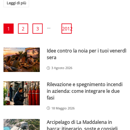
Leggi di più
...
1
2
3
2012
Idee contro la noia per i tuoi venerdì
sera
3 Agosto 2026
Rilevazione e spegnimento incendi
in azienda: come integrare le due
fasi
18 Maggio 2026
Arcipelago di La Maddalena in
barca: itinerario, soste e consigli