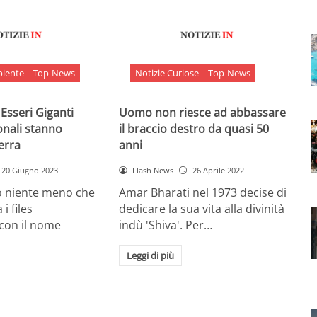
biente
Top-News
Notizie Curiose
Top-News
 Esseri Giganti
Uomo non riesce ad abbassare
onali stanno
il braccio destro da quasi 50
Terra
anni
20 Giugno 2023
Flash News
26 Aprile 2022
o niente meno che
Amar Bharati nel 1973 decise di
 i files
dedicare la sua vita alla divinità
 con il nome
indù 'Shiva'. Per…
Leggi di più