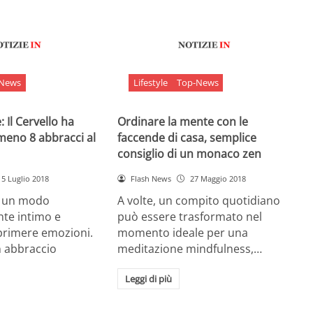
-News
Lifestyle
Top-News
 Il Cervello ha
Ordinare la mente con le
meno 8 abbracci al
faccende di casa, semplice
consiglio di un monaco zen
5 Luglio 2018
Flash News
27 Maggio 2018
è un modo
A volte, un compito quotidiano
nte intimo e
può essere trasformato nel
sprimere emozioni.
momento ideale per una
n abbraccio
meditazione mindfulness,…
Leggi di più