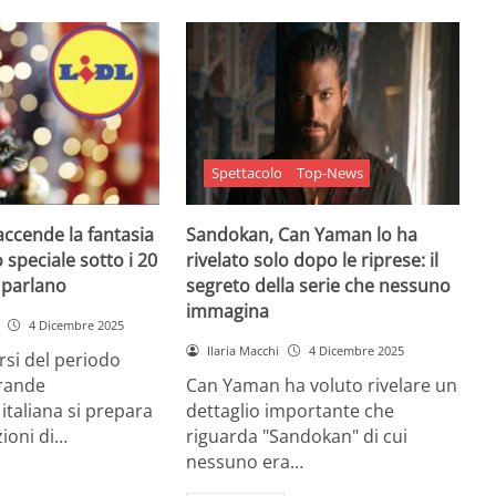
Spettacolo
Top-News
 accende la fantasia
Sandokan, Can Yaman lo ha
 speciale sotto i 20
rivelato solo dopo le riprese: il
e parlano
segreto della serie che nessuno
immagina
4 Dicembre 2025
Ilaria Macchi
4 Dicembre 2025
arsi del periodo
grande
Can Yaman ha voluto rivelare un
 italiana si prepara
dettaglio importante che
zioni di…
riguarda "Sandokan" di cui
nessuno era…