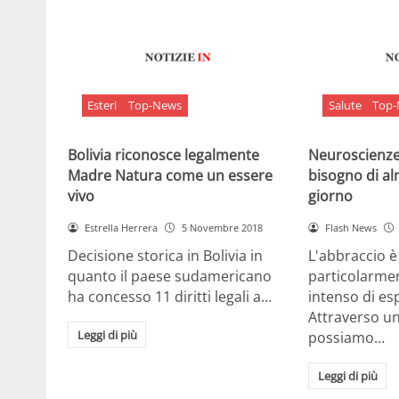
Esteri
Top-News
Salute
Top
Bolivia riconosce legalmente
Neuroscienze:
Madre Natura come un essere
bisogno di al
vivo
giorno
Estrella Herrera
5 Novembre 2018
Flash News
Decisione storica in Bolivia in
L'abbraccio 
quanto il paese sudamericano
particolarme
ha concesso 11 diritti legali a…
intenso di e
Attraverso u
Leggi di più
possiamo…
Leggi di più