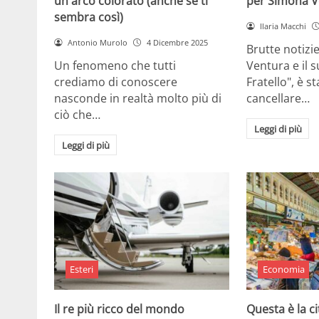
un arco colorato (anche se ti
per Simona V
sembra così)
Ilaria Macchi
Antonio Murolo
4 Dicembre 2025
Brutte notizi
Un fenomeno che tutti
Ventura e il 
crediamo di conoscere
Fratello", è s
nasconde in realtà molto più di
cancellare…
ciò che…
Leggi di più
Leggi di più
Esteri
Economia
Il re più ricco del mondo
Questa è la ci