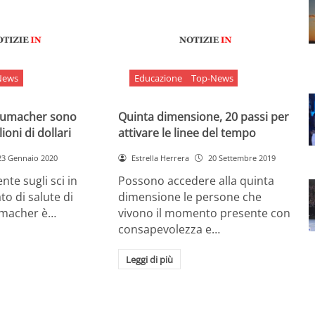
News
Educazione
Top-News
chumacher sono
Quinta dimensione, 20 passi per
ioni di dollari
attivare le linee del tempo
23 Gennaio 2020
Estrella Herrera
20 Settembre 2019
nte sugli sci in
Possono accedere alla quinta
ato di salute di
dimensione le persone che
umacher è…
vivono il momento presente con
consapevolezza e…
Leggi di più