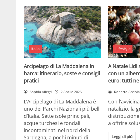
Italia
Lifestyle
Arcipelago di La Maddalena in
A Natale Lidl
barca: itinerario, soste e consigli
con un albero
pratici
euro: tutti n
Sophia Allegri
2 Aprile 2026
Roberto Arciola
L’Arcipelago di La Maddalena è
Con l’avvicin
uno dei Parchi Nazionali più belli
natalizio, la 
d’Italia. Sette isole principali,
distribuzione
acque turchesi e fondali
a offrire solu
incontaminati nel nord della
Leggi di più
Sardegna, a pochi minuti di