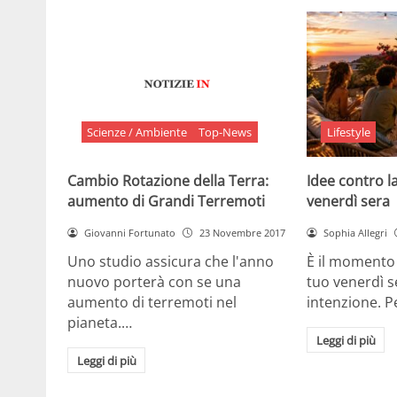
Scienze / Ambiente
Top-News
Lifestyle
Cambio Rotazione della Terra:
Idee contro la
aumento di Grandi Terremoti
venerdì sera
Giovanni Fortunato
23 Novembre 2017
Sophia Allegri
Uno studio assicura che l'anno
È il momento 
nuovo porterà con se una
tuo venerdì s
aumento di terremoti nel
intenzione. 
pianeta.…
Leggi di più
Leggi di più