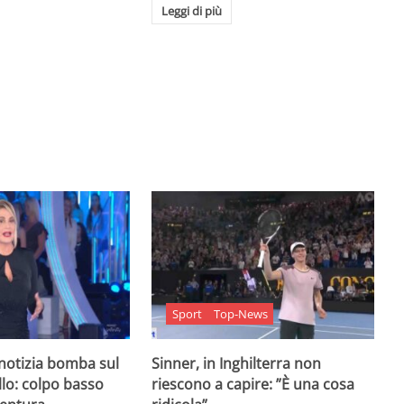
Leggi di più
Sport
Top-News
 notizia bomba sul
Sinner, in Inghilterra non
lo: colpo basso
riescono a capire: ”È una cosa