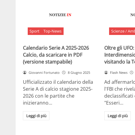
Sport
Top-News
Scienze / Am
Calendario Serie A 2025-2026
Oltre gli UFO:
Calcio, da scaricare in PDF
Interdimensi
(versione stampabile)
visitando la 
Giovanni Fortunato
8 Giugno 2025
Flash News
Ufficializzato il calendario della
Ad affermarl
Serie A di calcio stagione 2025-
l'FBI che rivela
2026 con le partite che
declassificati
inizieranno…
"Esseri…
Leggi di più
Leggi di più