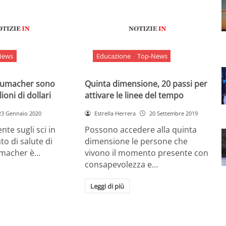
News
Educazione
Top-News
chumacher sono
Quinta dimensione, 20 passi per
ioni di dollari
attivare le linee del tempo
23 Gennaio 2020
Estrella Herrera
20 Settembre 2019
nte sugli sci in
Possono accedere alla quinta
ato di salute di
dimensione le persone che
umacher è…
vivono il momento presente con
consapevolezza e…
Leggi di più