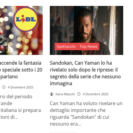
Spettacolo
Top-News
 accende la fantasia
Sandokan, Can Yaman lo ha
 speciale sotto i 20
rivelato solo dopo le riprese: il
e parlano
segreto della serie che nessuno
immagina
4 Dicembre 2025
Ilaria Macchi
4 Dicembre 2025
arsi del periodo
grande
Can Yaman ha voluto rivelare un
 italiana si prepara
dettaglio importante che
zioni di…
riguarda "Sandokan" di cui
nessuno era…