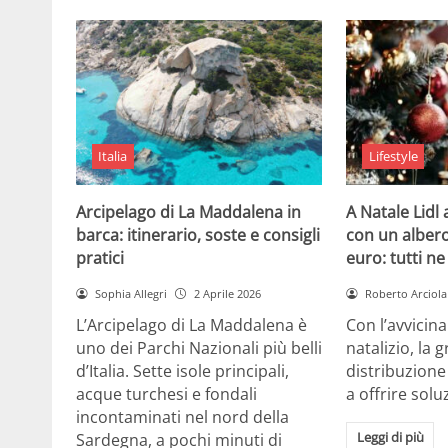
Italia
Lifestyle
Arcipelago di La Maddalena in
A Natale Lidl
barca: itinerario, soste e consigli
con un albero
pratici
euro: tutti n
Sophia Allegri
2 Aprile 2026
Roberto Arciola
L’Arcipelago di La Maddalena è
Con l’avvicin
uno dei Parchi Nazionali più belli
natalizio, la 
d’Italia. Sette isole principali,
distribuzione
acque turchesi e fondali
a offrire solu
incontaminati nel nord della
Leggi di più
Sardegna, a pochi minuti di