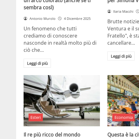
un arco colorato (anche se ti
per Simona V
sembra così)
Ilaria Macchi
Antonio Murolo
4 Dicembre 2025
Brutte notizi
Un fenomeno che tutti
Ventura e il 
crediamo di conoscere
Fratello", è s
nasconde in realtà molto più di
cancellare…
ciò che…
Leggi di più
Leggi di più
Esteri
Economia
Il re più ricco del mondo
Questa è la ci