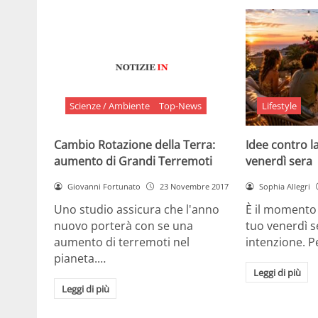
Scienze / Ambiente
Top-News
Lifestyle
Cambio Rotazione della Terra:
Idee contro la
aumento di Grandi Terremoti
venerdì sera
Giovanni Fortunato
23 Novembre 2017
Sophia Allegri
Uno studio assicura che l'anno
È il momento 
nuovo porterà con se una
tuo venerdì s
aumento di terremoti nel
intenzione. 
pianeta.…
Leggi di più
Leggi di più