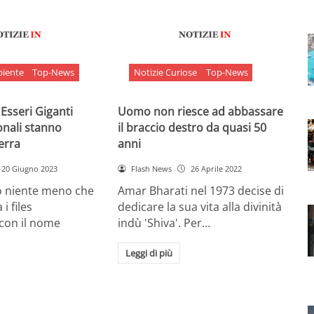
biente
Top-News
Notizie Curiose
Top-News
 Esseri Giganti
Uomo non riesce ad abbassare
onali stanno
il braccio destro da quasi 50
Terra
anni
20 Giugno 2023
Flash News
26 Aprile 2022
o niente meno che
Amar Bharati nel 1973 decise di
 i files
dedicare la sua vita alla divinità
 con il nome
indù 'Shiva'. Per…
Leggi di più