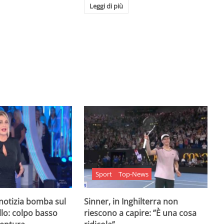
Leggi di più
Sport
Top-News
 notizia bomba sul
Sinner, in Inghilterra non
lo: colpo basso
riescono a capire: ”È una cosa