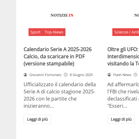
Sport
Top-News
Scienze / Am
Calendario Serie A 2025-2026
Oltre gli UFO:
Calcio, da scaricare in PDF
Interdimensi
(versione stampabile)
visitando la 
Giovanni Fortunato
8 Giugno 2025
Flash News
Ufficializzato il calendario della
Ad affermarl
Serie A di calcio stagione 2025-
l'FBI che rivela
2026 con le partite che
declassificati
inizieranno…
"Esseri…
Leggi di più
Leggi di più