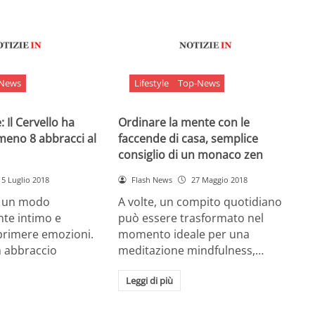
-News
Lifestyle
Top-News
 Il Cervello ha
Ordinare la mente con le
meno 8 abbracci al
faccende di casa, semplice
consiglio di un monaco zen
5 Luglio 2018
Flash News
27 Maggio 2018
è un modo
A volte, un compito quotidiano
nte intimo e
può essere trasformato nel
sprimere emozioni.
momento ideale per una
n abbraccio
meditazione mindfulness,…
Leggi di più