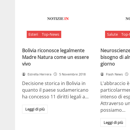
Esteri
Top-News
Salute
Top
Bolivia riconosce legalmente
Neuroscienze:
Madre Natura come un essere
bisogno di al
vivo
giorno
Estrella Herrera
5 Novembre 2018
Flash News
Decisione storica in Bolivia in
L'abbraccio 
quanto il paese sudamericano
particolarme
ha concesso 11 diritti legali a…
intenso di e
Attraverso u
Leggi di più
possiamo…
Leggi di più