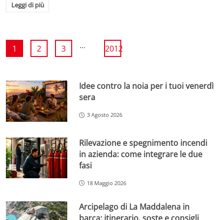
Leggi di più
...
1
2
3
2012
Idee contro la noia per i tuoi venerdì
sera
3 Agosto 2026
Rilevazione e spegnimento incendi
in azienda: come integrare le due
fasi
18 Maggio 2026
Arcipelago di La Maddalena in
barca: itinerario, soste e consigli