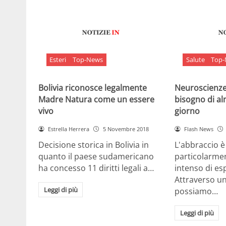
Esteri
Top-News
Salute
Top
Bolivia riconosce legalmente
Neuroscienze:
Madre Natura come un essere
bisogno di al
vivo
giorno
Estrella Herrera
5 Novembre 2018
Flash News
Decisione storica in Bolivia in
L'abbraccio 
quanto il paese sudamericano
particolarme
ha concesso 11 diritti legali a…
intenso di e
Attraverso u
Leggi di più
possiamo…
Leggi di più