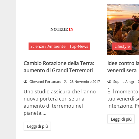
Scienze / Ambiente
Top-News
Lifestyle
Cambio Rotazione della Terra:
Idee contro la
aumento di Grandi Terremoti
venerdì sera
Giovanni Fortunato
23 Novembre 2017
Sophia Allegri
Uno studio assicura che l'anno
È il momento 
nuovo porterà con se una
tuo venerdì s
aumento di terremoti nel
intenzione. 
pianeta.…
Leggi di più
Leggi di più