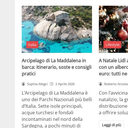
Italia
Lifestyle
Arcipelago di La Maddalena in
A Natale Lidl
barca: itinerario, soste e consigli
con un albero
pratici
euro: tutti n
Sophia Allegri
2 Aprile 2026
Roberto Arciola
L’Arcipelago di La Maddalena è
Con l’avvicin
uno dei Parchi Nazionali più belli
natalizio, la 
d’Italia. Sette isole principali,
distribuzione
acque turchesi e fondali
a offrire solu
incontaminati nel nord della
Leggi di più
Sardegna, a pochi minuti di