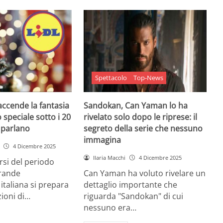
Spettacolo
Top-News
 accende la fantasia
Sandokan, Can Yaman lo ha
 speciale sotto i 20
rivelato solo dopo le riprese: il
e parlano
segreto della serie che nessuno
immagina
4 Dicembre 2025
Ilaria Macchi
4 Dicembre 2025
arsi del periodo
grande
Can Yaman ha voluto rivelare un
 italiana si prepara
dettaglio importante che
zioni di…
riguarda "Sandokan" di cui
nessuno era…