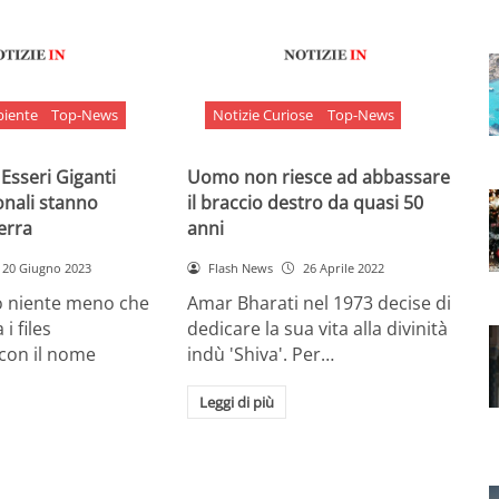
biente
Top-News
Notizie Curiose
Top-News
 Esseri Giganti
Uomo non riesce ad abbassare
onali stanno
il braccio destro da quasi 50
Terra
anni
20 Giugno 2023
Flash News
26 Aprile 2022
o niente meno che
Amar Bharati nel 1973 decise di
 i files
dedicare la sua vita alla divinità
 con il nome
indù 'Shiva'. Per…
Leggi di più