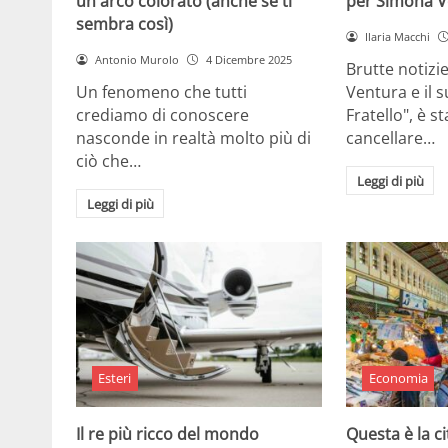
un arco colorato (anche se ti
per Simona V
sembra così)
Ilaria Macchi
Antonio Murolo
4 Dicembre 2025
Brutte notizi
Un fenomeno che tutti
Ventura e il 
crediamo di conoscere
Fratello", è s
nasconde in realtà molto più di
cancellare…
ciò che…
Leggi di più
Leggi di più
Esteri
Economia
Il re più ricco del mondo
Questa è la ci