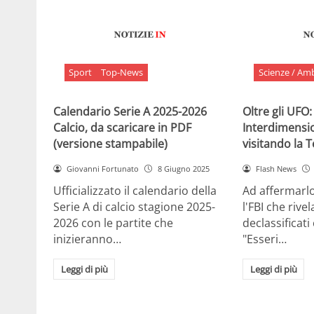
Sport
Top-News
Scienze / Am
Calendario Serie A 2025-2026
Oltre gli UFO:
Calcio, da scaricare in PDF
Interdimensi
(versione stampabile)
visitando la 
Giovanni Fortunato
8 Giugno 2025
Flash News
Ufficializzato il calendario della
Ad affermarl
Serie A di calcio stagione 2025-
l'FBI che rivela
2026 con le partite che
declassificati
inizieranno…
"Esseri…
Leggi di più
Leggi di più