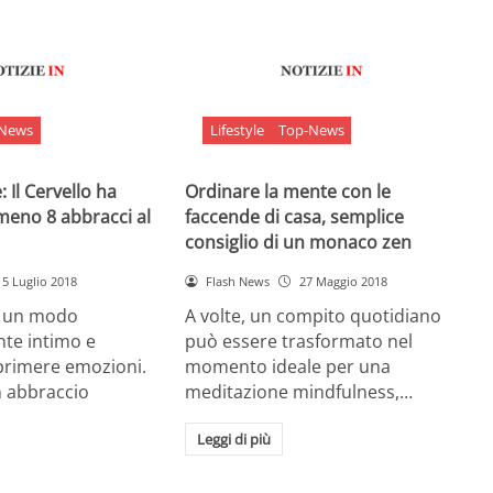
-News
Lifestyle
Top-News
 Il Cervello ha
Ordinare la mente con le
meno 8 abbracci al
faccende di casa, semplice
consiglio di un monaco zen
5 Luglio 2018
Flash News
27 Maggio 2018
è un modo
A volte, un compito quotidiano
nte intimo e
può essere trasformato nel
sprimere emozioni.
momento ideale per una
n abbraccio
meditazione mindfulness,…
Leggi di più