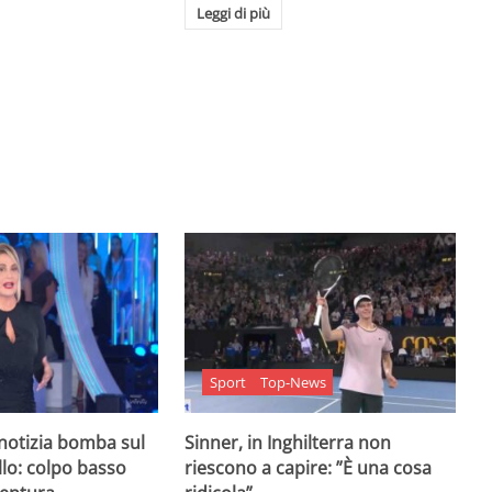
Leggi di più
Sport
Top-News
 notizia bomba sul
Sinner, in Inghilterra non
lo: colpo basso
riescono a capire: ”È una cosa