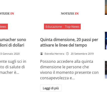
News
Educazione
Top-News
chumacher sono
Quinta dimensione, 20 passi per
ioni di dollari
attivare le linee del tempo
23 Gennaio 2020
Estrella Herrera
20 Settembre 2019
nte sugli sci in
Possono accedere alla quinta
ato di salute di
dimensione le persone che
umacher è…
vivono il momento presente con
consapevolezza e…
Leggi di più