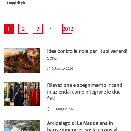
Leggi di più
...
1
2
3
2012
Idee contro la noia per i tuoi venerdì
sera
3 Agosto 2026
Rilevazione e spegnimento incendi
in azienda: come integrare le due
fasi
18 Maggio 2026
Arcipelago di La Maddalena in
barca: itinerario, soste e consigli