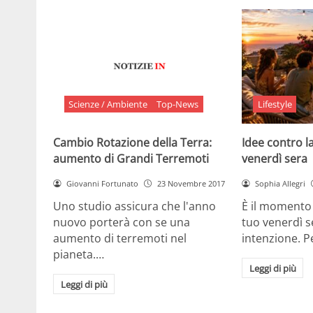
Scienze / Ambiente
Top-News
Lifestyle
Cambio Rotazione della Terra:
Idee contro la
aumento di Grandi Terremoti
venerdì sera
Giovanni Fortunato
23 Novembre 2017
Sophia Allegri
Uno studio assicura che l'anno
È il momento 
nuovo porterà con se una
tuo venerdì s
aumento di terremoti nel
intenzione. 
pianeta.…
Leggi di più
Leggi di più