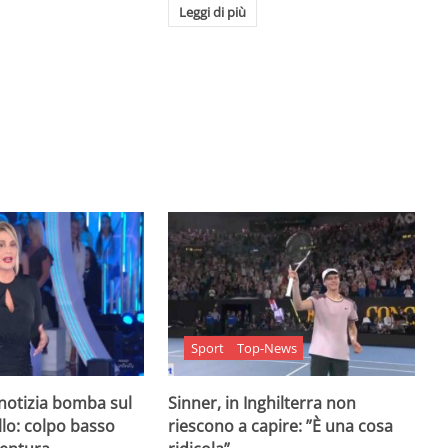
Leggi di più
Sport
Top-News
 notizia bomba sul
Sinner, in Inghilterra non
lo: colpo basso
riescono a capire: ”È una cosa