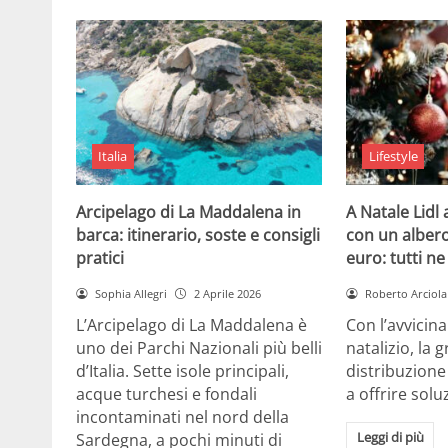
Italia
Lifestyle
Arcipelago di La Maddalena in
A Natale Lidl
barca: itinerario, soste e consigli
con un albero
pratici
euro: tutti n
Sophia Allegri
2 Aprile 2026
Roberto Arciola
L’Arcipelago di La Maddalena è
Con l’avvicin
uno dei Parchi Nazionali più belli
natalizio, la 
d’Italia. Sette isole principali,
distribuzione
acque turchesi e fondali
a offrire solu
incontaminati nel nord della
Leggi di più
Sardegna, a pochi minuti di