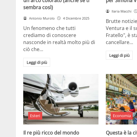
un arco colorato (anche se ti
per Simona V
sembra così)
Ilaria Macchi
Antonio Murolo
4 Dicembre 2025
Brutte notizi
Un fenomeno che tutti
Ventura e il 
crediamo di conoscere
Fratello", è s
nasconde in realtà molto più di
cancellare…
ciò che…
Leggi di più
Leggi di più
Esteri
Economia
Il re più ricco del mondo
Questa è la ci