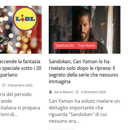
Spettacolo
Top-News
 accende la fantasia
Sandokan, Can Yaman lo ha
 speciale sotto i 20
rivelato solo dopo le riprese: il
e parlano
segreto della serie che nessuno
immagina
4 Dicembre 2025
Ilaria Macchi
4 Dicembre 2025
arsi del periodo
grande
Can Yaman ha voluto rivelare un
 italiana si prepara
dettaglio importante che
zioni di…
riguarda "Sandokan" di cui
nessuno era…