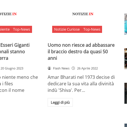
biente
Top-News
Notizie Curiose
Top-News
 Esseri Giganti
Uomo non riesce ad abbassare
onali stanno
il braccio destro da quasi 50
Terra
anni
20 Giugno 2023
Flash News
26 Aprile 2022
o niente meno che
Amar Bharati nel 1973 decise di
 i files
dedicare la sua vita alla divinità
 con il nome
indù 'Shiva'. Per…
Leggi di più