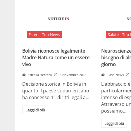
Esteri
Top-News
Salute
Top
Bolivia riconosce legalmente
Neuroscienze:
Madre Natura come un essere
bisogno di al
vivo
giorno
Estrella Herrera
5 Novembre 2018
Flash News
Decisione storica in Bolivia in
L'abbraccio 
quanto il paese sudamericano
particolarme
ha concesso 11 diritti legali a…
intenso di e
Attraverso u
Leggi di più
possiamo…
Leggi di più