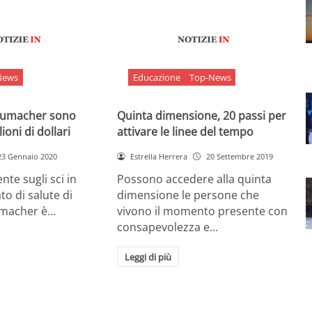
News
Educazione
Top-News
chumacher sono
Quinta dimensione, 20 passi per
ioni di dollari
attivare le linee del tempo
23 Gennaio 2020
Estrella Herrera
20 Settembre 2019
nte sugli sci in
Possono accedere alla quinta
ato di salute di
dimensione le persone che
umacher è…
vivono il momento presente con
consapevolezza e…
Leggi di più