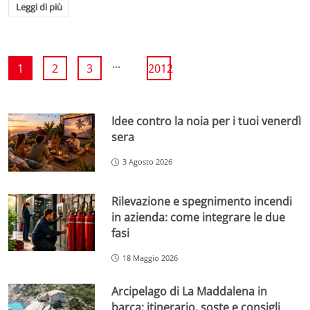
Leggi di più
...
1
2
3
2012
Idee contro la noia per i tuoi venerdì
sera
3 Agosto 2026
Rilevazione e spegnimento incendi
in azienda: come integrare le due
fasi
18 Maggio 2026
Arcipelago di La Maddalena in
barca: itinerario, soste e consigli