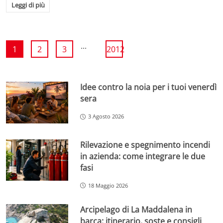
Leggi di più
...
1
2
3
2012
Idee contro la noia per i tuoi venerdì
sera
3 Agosto 2026
Rilevazione e spegnimento incendi
in azienda: come integrare le due
fasi
18 Maggio 2026
Arcipelago di La Maddalena in
barca: itinerario, soste e consigli