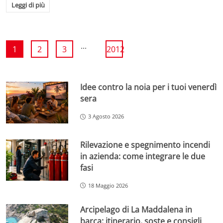
Leggi di più
...
1
2
3
2012
Idee contro la noia per i tuoi venerdì
sera
3 Agosto 2026
Rilevazione e spegnimento incendi
in azienda: come integrare le due
fasi
18 Maggio 2026
Arcipelago di La Maddalena in
barca: itinerario, soste e consigli