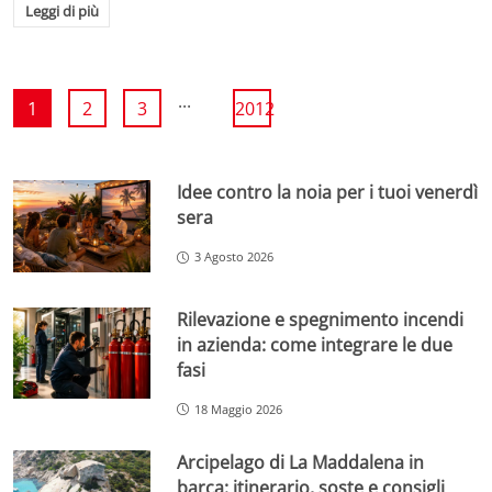
Leggi di più
...
1
2
3
2012
Idee contro la noia per i tuoi venerdì
sera
3 Agosto 2026
Rilevazione e spegnimento incendi
in azienda: come integrare le due
fasi
18 Maggio 2026
Arcipelago di La Maddalena in
barca: itinerario, soste e consigli