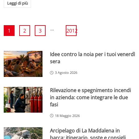
Leggi di più
...
1
2
3
2012
Idee contro la noia per i tuoi venerdì
sera
3 Agosto 2026
Rilevazione e spegnimento incendi
in azienda: come integrare le due
fasi
18 Maggio 2026
Arcipelago di La Maddalena in
barca: itinerario, soste e consigli