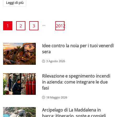
Leggi di più
...
1
2
3
2012
Idee contro la noia per i tuoi venerdì
sera
3 Agosto 2026
Rilevazione e spegnimento incendi
in azienda: come integrare le due
fasi
18 Maggio 2026
Arcipelago di La Maddalena in
barca: itinerario, soste e consigli