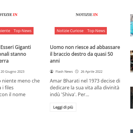
biente
Top-News
Notizie Curiose
Top-News
 Esseri Giganti
Uomo non riesce ad abbassare
onali stanno
il braccio destro da quasi 50
Terra
anni
20 Giugno 2023
Flash News
26 Aprile 2022
o niente meno che
Amar Bharati nel 1973 decise di
 i files
dedicare la sua vita alla divinità
 con il nome
indù 'Shiva'. Per…
Leggi di più