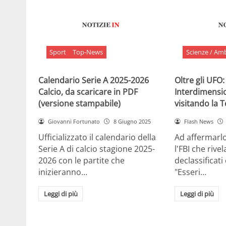
Sport
Top-News
Scienze / Am
Calendario Serie A 2025-2026
Oltre gli UFO:
Calcio, da scaricare in PDF
Interdimensi
(versione stampabile)
visitando la 
Giovanni Fortunato
8 Giugno 2025
Flash News
Ufficializzato il calendario della
Ad affermarl
Serie A di calcio stagione 2025-
l'FBI che rivela
2026 con le partite che
declassificati
inizieranno…
"Esseri…
Leggi di più
Leggi di più