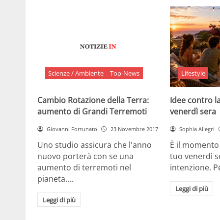
Scienze / Ambiente
Top-News
Lifestyle
Cambio Rotazione della Terra:
Idee contro la
aumento di Grandi Terremoti
venerdì sera
Giovanni Fortunato
23 Novembre 2017
Sophia Allegri
Uno studio assicura che l'anno
È il momento 
nuovo porterà con se una
tuo venerdì s
aumento di terremoti nel
intenzione. 
pianeta.…
Leggi di più
Leggi di più