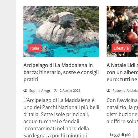
Italia
Lifestyle
Arcipelago di La Maddalena in
A Natale Lidl
barca: itinerario, soste e consigli
con un albero
pratici
euro: tutti n
Sophia Allegri
2 Aprile 2026
Roberto Arciola
L’Arcipelago di La Maddalena è
Con l’avvicin
uno dei Parchi Nazionali più belli
natalizio, la 
d’Italia. Sette isole principali,
distribuzione
acque turchesi e fondali
a offrire solu
incontaminati nel nord della
Leggi di più
Sardegna, a pochi minuti di