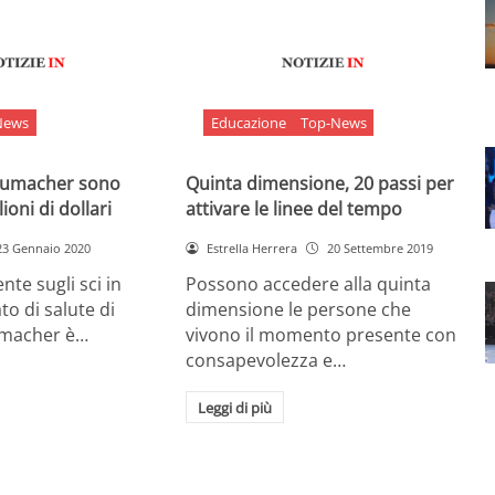
News
Educazione
Top-News
chumacher sono
Quinta dimensione, 20 passi per
ioni di dollari
attivare le linee del tempo
23 Gennaio 2020
Estrella Herrera
20 Settembre 2019
nte sugli sci in
Possono accedere alla quinta
ato di salute di
dimensione le persone che
umacher è…
vivono il momento presente con
consapevolezza e…
Leggi di più