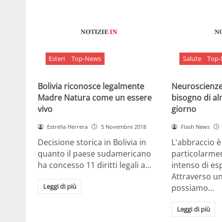
Esteri
Top-News
Salute
Top
Bolivia riconosce legalmente
Neuroscienze:
Madre Natura come un essere
bisogno di al
vivo
giorno
Estrella Herrera
5 Novembre 2018
Flash News
Decisione storica in Bolivia in
L'abbraccio 
quanto il paese sudamericano
particolarme
ha concesso 11 diritti legali a…
intenso di e
Attraverso u
Leggi di più
possiamo…
Leggi di più