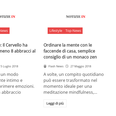
-News
Lifestyle
Top-News
 Il Cervello ha
Ordinare la mente con le
meno 8 abbracci al
faccende di casa, semplice
consiglio di un monaco zen
5 Luglio 2018
Flash News
27 Maggio 2018
è un modo
A volte, un compito quotidiano
nte intimo e
può essere trasformato nel
sprimere emozioni.
momento ideale per una
n abbraccio
meditazione mindfulness,…
Leggi di più