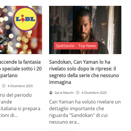
Spettacolo
Top-News
 accende la fantasia
Sandokan, Can Yaman lo ha
 speciale sotto i 20
rivelato solo dopo le riprese: il
e parlano
segreto della serie che nessuno
immagina
4 Dicembre 2025
Ilaria Macchi
4 Dicembre 2025
arsi del periodo
grande
Can Yaman ha voluto rivelare un
 italiana si prepara
dettaglio importante che
zioni di…
riguarda "Sandokan" di cui
nessuno era…