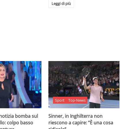
Leggi di più
Sport
Top-News
 notizia bomba sul
Sinner, in Inghilterra non
lo: colpo basso
riescono a capire: ”È una cosa