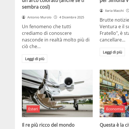
un arco colorato (anche se ti
per Simona V
sembra così)
Ilaria Macchi
Antonio Murolo
4 Dicembre 2025
Brutte notizi
Un fenomeno che tutti
Ventura e il 
crediamo di conoscere
Fratello", è s
nasconde in realtà molto più di
cancellare…
ciò che…
Leggi di più
Leggi di più
Esteri
Economia
Il re più ricco del mondo
Questa è la ci