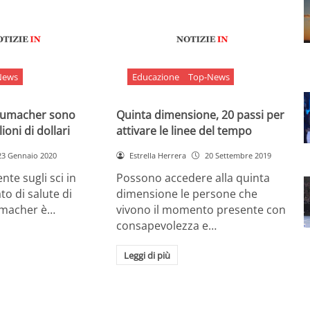
News
Educazione
Top-News
chumacher sono
Quinta dimensione, 20 passi per
ioni di dollari
attivare le linee del tempo
23 Gennaio 2020
Estrella Herrera
20 Settembre 2019
nte sugli sci in
Possono accedere alla quinta
ato di salute di
dimensione le persone che
umacher è…
vivono il momento presente con
consapevolezza e…
Leggi di più