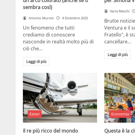
un arco colorato (anche se ti
per Simona V
sembra così)
Ilaria Macchi
Antonio Murolo
4 Dicembre 2025
Brutte notizi
Un fenomeno che tutti
Ventura e il 
crediamo di conoscere
Fratello", è s
nasconde in realtà molto più di
cancellare…
ciò che…
Leggi di più
Leggi di più
Esteri
Economia
Il re più ricco del mondo
Questa è la ci