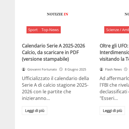
Sport
Top-News
Scienze / Am
Calendario Serie A 2025-2026
Oltre gli UFO:
Calcio, da scaricare in PDF
Interdimensi
(versione stampabile)
visitando la 
Giovanni Fortunato
8 Giugno 2025
Flash News
Ufficializzato il calendario della
Ad affermarl
Serie A di calcio stagione 2025-
l'FBI che rivela
2026 con le partite che
declassificati
inizieranno…
"Esseri…
Leggi di più
Leggi di più