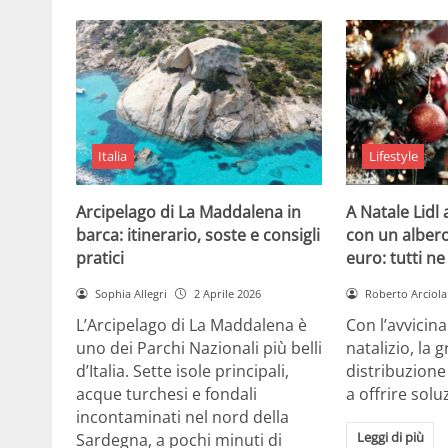
Italia
Lifestyle
Arcipelago di La Maddalena in
A Natale Lidl
barca: itinerario, soste e consigli
con un albero
pratici
euro: tutti n
Sophia Allegri
2 Aprile 2026
Roberto Arciola
L’Arcipelago di La Maddalena è
Con l’avvicin
uno dei Parchi Nazionali più belli
natalizio, la 
d’Italia. Sette isole principali,
distribuzione
acque turchesi e fondali
a offrire solu
incontaminati nel nord della
Leggi di più
Sardegna, a pochi minuti di