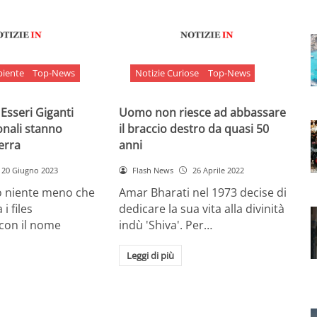
biente
Top-News
Notizie Curiose
Top-News
 Esseri Giganti
Uomo non riesce ad abbassare
onali stanno
il braccio destro da quasi 50
Terra
anni
20 Giugno 2023
Flash News
26 Aprile 2022
o niente meno che
Amar Bharati nel 1973 decise di
 i files
dedicare la sua vita alla divinità
 con il nome
indù 'Shiva'. Per…
Leggi di più