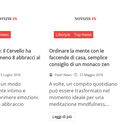
-News
Lifestyle
Top-News
 Il Cervello ha
Ordinare la mente con le
meno 8 abbracci al
faccende di casa, semplice
consiglio di un monaco zen
5 Luglio 2018
Flash News
27 Maggio 2018
è un modo
A volte, un compito quotidiano
nte intimo e
può essere trasformato nel
sprimere emozioni.
momento ideale per una
n abbraccio
meditazione mindfulness,…
Leggi di più