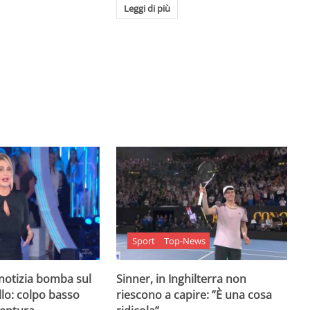
Leggi di più
Sport
Top-News
 notizia bomba sul
Sinner, in Inghilterra non
lo: colpo basso
riescono a capire: ”È una cosa