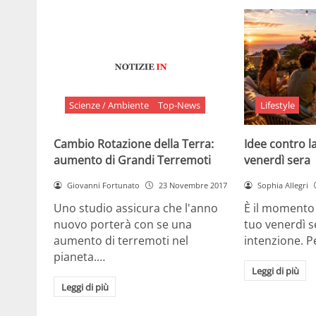
Scienze / Ambiente
Top-News
Lifestyle
Cambio Rotazione della Terra:
Idee contro la
aumento di Grandi Terremoti
venerdì sera
Giovanni Fortunato
23 Novembre 2017
Sophia Allegri
Uno studio assicura che l'anno
È il momento 
nuovo porterà con se una
tuo venerdì s
aumento di terremoti nel
intenzione. 
pianeta.…
Leggi di più
Leggi di più