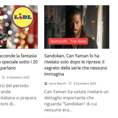
Spettacolo
Top-News
 accende la fantasia
Sandokan, Can Yaman lo ha
 speciale sotto i 20
rivelato solo dopo le riprese: il
e parlano
segreto della serie che nessuno
immagina
4 Dicembre 2025
Ilaria Macchi
4 Dicembre 2025
arsi del periodo
grande
Can Yaman ha voluto rivelare un
 italiana si prepara
dettaglio importante che
zioni di…
riguarda "Sandokan" di cui
nessuno era…