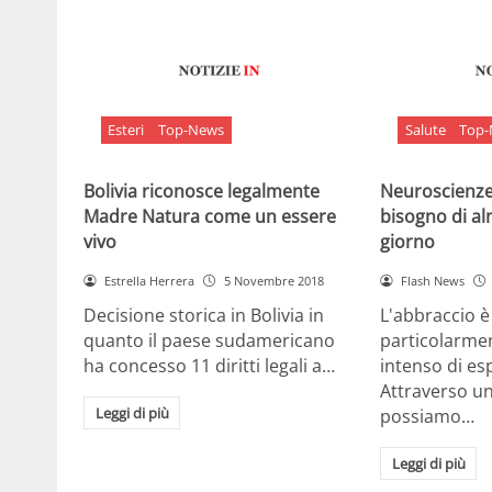
Esteri
Top-News
Salute
Top
Bolivia riconosce legalmente
Neuroscienze:
Madre Natura come un essere
bisogno di al
vivo
giorno
Estrella Herrera
5 Novembre 2018
Flash News
Decisione storica in Bolivia in
L'abbraccio 
quanto il paese sudamericano
particolarme
ha concesso 11 diritti legali a…
intenso di e
Attraverso u
Leggi di più
possiamo…
Leggi di più