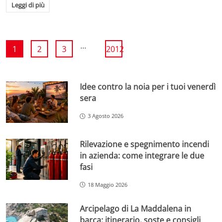
Leggi di più
...
1
2
3
2012
Idee contro la noia per i tuoi venerdì
sera
3 Agosto 2026
Rilevazione e spegnimento incendi
in azienda: come integrare le due
fasi
18 Maggio 2026
Arcipelago di La Maddalena in
barca: itinerario, soste e consigli