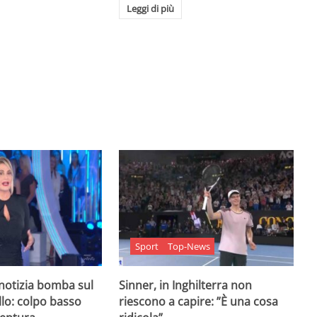
Leggi di più
Sport
Top-News
 notizia bomba sul
Sinner, in Inghilterra non
lo: colpo basso
riescono a capire: ”È una cosa