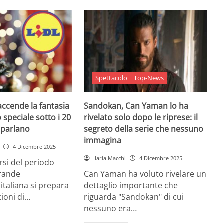
Spettacolo
Top-News
 accende la fantasia
Sandokan, Can Yaman lo ha
 speciale sotto i 20
rivelato solo dopo le riprese: il
e parlano
segreto della serie che nessuno
immagina
4 Dicembre 2025
Ilaria Macchi
4 Dicembre 2025
arsi del periodo
grande
Can Yaman ha voluto rivelare un
 italiana si prepara
dettaglio importante che
zioni di…
riguarda "Sandokan" di cui
nessuno era…