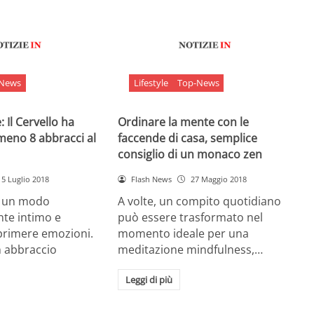
-News
Lifestyle
Top-News
 Il Cervello ha
Ordinare la mente con le
meno 8 abbracci al
faccende di casa, semplice
consiglio di un monaco zen
5 Luglio 2018
Flash News
27 Maggio 2018
è un modo
A volte, un compito quotidiano
nte intimo e
può essere trasformato nel
sprimere emozioni.
momento ideale per una
n abbraccio
meditazione mindfulness,…
Leggi di più