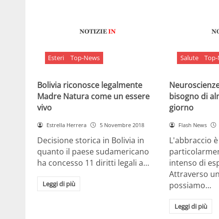
Esteri
Top-News
Salute
Top
Bolivia riconosce legalmente
Neuroscienze:
Madre Natura come un essere
bisogno di al
vivo
giorno
Estrella Herrera
5 Novembre 2018
Flash News
Decisione storica in Bolivia in
L'abbraccio 
quanto il paese sudamericano
particolarme
ha concesso 11 diritti legali a…
intenso di e
Attraverso u
Leggi di più
possiamo…
Leggi di più