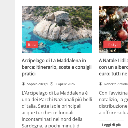
Italia
Lifestyle
Arcipelago di La Maddalena in
A Natale Lidl
barca: itinerario, soste e consigli
con un albero
pratici
euro: tutti n
Sophia Allegri
2 Aprile 2026
Roberto Arciola
L’Arcipelago di La Maddalena è
Con l’avvicin
uno dei Parchi Nazionali più belli
natalizio, la 
d’Italia. Sette isole principali,
distribuzione
acque turchesi e fondali
a offrire solu
incontaminati nel nord della
Leggi di più
Sardegna, a pochi minuti di