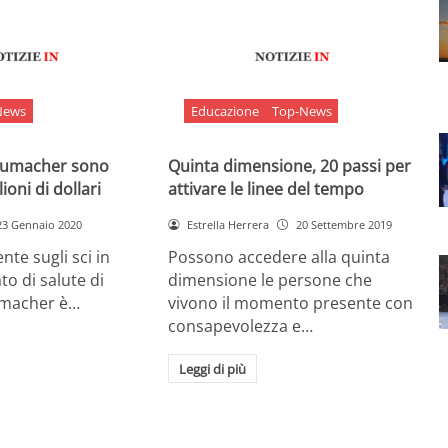
News
Educazione
Top-News
chumacher sono
Quinta dimensione, 20 passi per
ioni di dollari
attivare le linee del tempo
23 Gennaio 2020
Estrella Herrera
20 Settembre 2019
nte sugli sci in
Possono accedere alla quinta
ato di salute di
dimensione le persone che
umacher è…
vivono il momento presente con
consapevolezza e…
Leggi di più