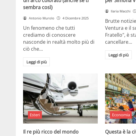
un arco colorato (anche se ti
per Simona V
sembra così)
Ilaria Macchi
Antonio Murolo
4 Dicembre 2025
Brutte notizi
Un fenomeno che tutti
Ventura e il 
crediamo di conoscere
Fratello", è s
nasconde in realtà molto più di
cancellare…
ciò che…
Leggi di più
Leggi di più
Esteri
Economia
Il re più ricco del mondo
Questa è la ci