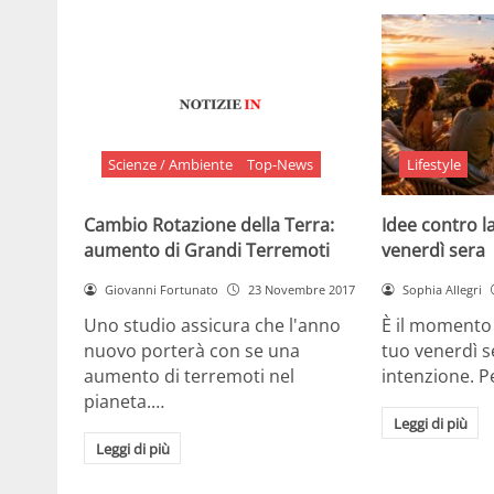
Scienze / Ambiente
Top-News
Lifestyle
Cambio Rotazione della Terra:
Idee contro la
aumento di Grandi Terremoti
venerdì sera
Giovanni Fortunato
23 Novembre 2017
Sophia Allegri
Uno studio assicura che l'anno
È il momento 
nuovo porterà con se una
tuo venerdì s
aumento di terremoti nel
intenzione. 
pianeta.…
Leggi di più
Leggi di più