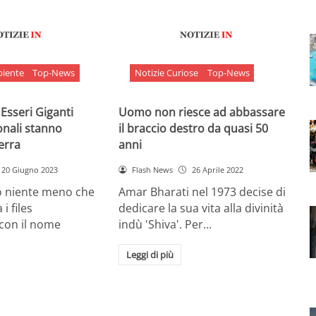
biente
Top-News
Notizie Curiose
Top-News
 Esseri Giganti
Uomo non riesce ad abbassare
onali stanno
il braccio destro da quasi 50
Terra
anni
20 Giugno 2023
Flash News
26 Aprile 2022
o niente meno che
Amar Bharati nel 1973 decise di
 i files
dedicare la sua vita alla divinità
 con il nome
indù 'Shiva'. Per…
Leggi di più