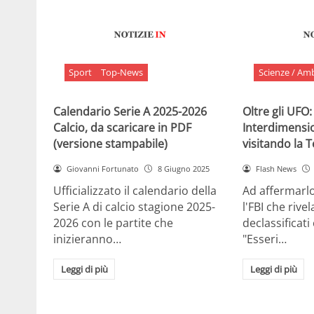
Sport
Top-News
Scienze / Am
Calendario Serie A 2025-2026
Oltre gli UFO:
Calcio, da scaricare in PDF
Interdimensi
(versione stampabile)
visitando la 
Giovanni Fortunato
8 Giugno 2025
Flash News
Ufficializzato il calendario della
Ad affermarl
Serie A di calcio stagione 2025-
l'FBI che rivela
2026 con le partite che
declassificati
inizieranno…
"Esseri…
Leggi di più
Leggi di più