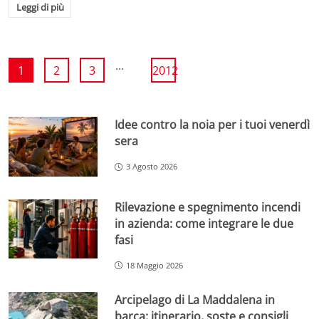
Leggi di più
...
1
2
3
2012
Idee contro la noia per i tuoi venerdì
sera
3 Agosto 2026
Rilevazione e spegnimento incendi
in azienda: come integrare le due
fasi
18 Maggio 2026
Arcipelago di La Maddalena in
barca: itinerario, soste e consigli