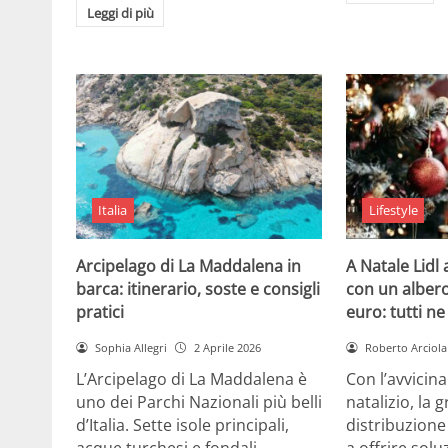
Leggi di più
Italia
Lifestyle
Arcipelago di La Maddalena in
A Natale Lidl
barca: itinerario, soste e consigli
con un albero
pratici
euro: tutti n
Sophia Allegri
2 Aprile 2026
Roberto Arciola
L’Arcipelago di La Maddalena è
Con l’avvicin
uno dei Parchi Nazionali più belli
natalizio, la 
d’Italia. Sette isole principali,
distribuzione