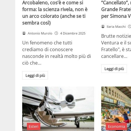
Arcobaleno, cos’è e come si
“Cancellato”,
forma: la scienza rivela, non è
Grande Fratel
un arco colorato (anche se ti
per Simona V
sembra così)
Ilaria Macchi
Antonio Murolo
4 Dicembre 2025
Brutte notizi
Un fenomeno che tutti
Ventura e il 
crediamo di conoscere
Fratello", è s
nasconde in realtà molto più di
cancellare…
ciò che…
Leggi di più
Leggi di più
Esteri
Economia