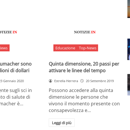
News
Educazione
Top-News
chumacher sono
Quinta dimensione, 20 passi per
ioni di dollari
attivare le linee del tempo
23 Gennaio 2020
Estrella Herrera
20 Settembre 2019
nte sugli sci in
Possono accedere alla quinta
ato di salute di
dimensione le persone che
umacher è…
vivono il momento presente con
consapevolezza e…
Leggi di più