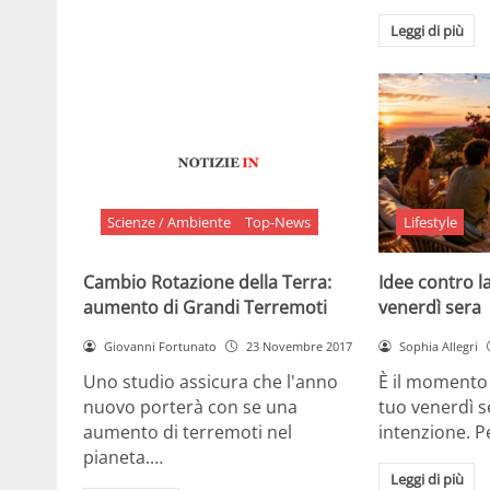
Leggi di più
Scienze / Ambiente
Top-News
Lifestyle
Cambio Rotazione della Terra:
Idee contro la
aumento di Grandi Terremoti
venerdì sera
Giovanni Fortunato
23 Novembre 2017
Sophia Allegri
Uno studio assicura che l'anno
È il momento 
nuovo porterà con se una
tuo venerdì s
aumento di terremoti nel
intenzione. 
pianeta.…
Leggi di più