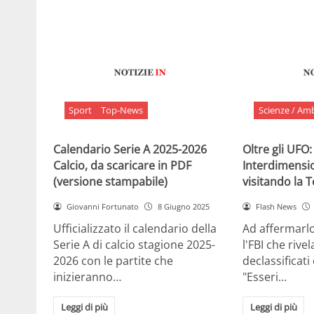
Sport
Top-News
Scienze / Am
Calendario Serie A 2025-2026
Oltre gli UFO:
Calcio, da scaricare in PDF
Interdimensi
(versione stampabile)
visitando la 
Giovanni Fortunato
8 Giugno 2025
Flash News
Ufficializzato il calendario della
Ad affermarl
Serie A di calcio stagione 2025-
l'FBI che rivela
2026 con le partite che
declassificati
inizieranno…
"Esseri…
Leggi di più
Leggi di più