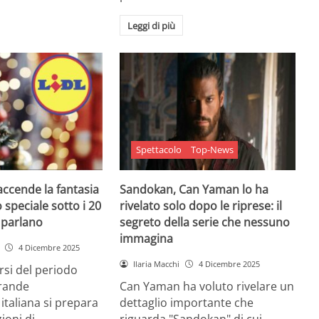
Leggi di più
Spettacolo
Top-News
 accende la fantasia
Sandokan, Can Yaman lo ha
 speciale sotto i 20
rivelato solo dopo le riprese: il
e parlano
segreto della serie che nessuno
immagina
4 Dicembre 2025
Ilaria Macchi
4 Dicembre 2025
arsi del periodo
grande
Can Yaman ha voluto rivelare un
 italiana si prepara
dettaglio importante che