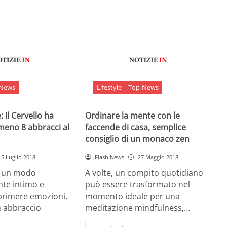
-News
Lifestyle
Top-News
 Il Cervello ha
Ordinare la mente con le
meno 8 abbracci al
faccende di casa, semplice
consiglio di un monaco zen
5 Luglio 2018
Flash News
27 Maggio 2018
è un modo
A volte, un compito quotidiano
nte intimo e
può essere trasformato nel
sprimere emozioni.
momento ideale per una
n abbraccio
meditazione mindfulness,…