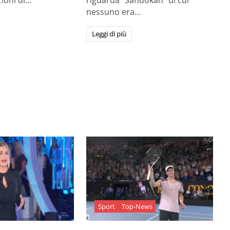
zioni di…
riguarda "Sandokan" di cui
nessuno era…
Leggi di più
Sport
Top-News