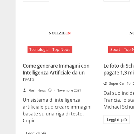
Tecnologia
Top-News
Sport
Top-
Come generare Immagini con
Le foto di S
Intelligenza Artificiale da un
pagate 1,3 mil
testo
Super Car
Flash News
4 Novembre 2021
Dal suo incide
Un sistema di intelligenza
Francia, lo st
artificiale può creare immagini
Michael Sch
basate su una riga di testo.
Leggi di più
Copie…
Leggi di più