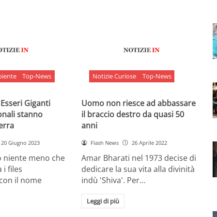
biente
Top-News
Notizie Curiose
Top-News
 Esseri Giganti
Uomo non riesce ad abbassare
onali stanno
il braccio destro da quasi 50
Terra
anni
20 Giugno 2023
Flash News
26 Aprile 2022
o niente meno che
Amar Bharati nel 1973 decise di
 i files
dedicare la sua vita alla divinità
 con il nome
indù 'Shiva'. Per…
Leggi di più