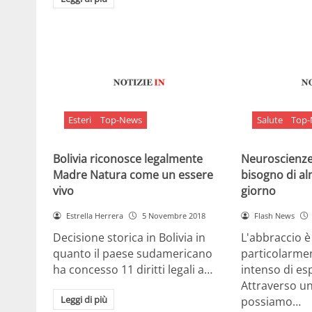
Esteri
Top-News
Salute
Top
Bolivia riconosce legalmente
Neuroscienze:
Madre Natura come un essere
bisogno di al
vivo
giorno
Estrella Herrera
5 Novembre 2018
Flash News
Decisione storica in Bolivia in
L'abbraccio 
quanto il paese sudamericano
particolarme
ha concesso 11 diritti legali a…
intenso di e
Attraverso u
Leggi di più
possiamo…