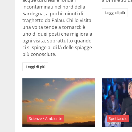
acque turchesi e fondali
a offrire solu
incontaminati nel nord della
Leggi di più
Sardegna, a pochi minuti di
traghetto da Palau. Chi lo visita
una volta tende a tornarci: è
uno di quei posti che migliora a
ogni visita, soprattutto quando
ci si spinge al di là delle spiagge
più conosciute.
Leggi di più
Scienze / Ambiente
Spettacolo