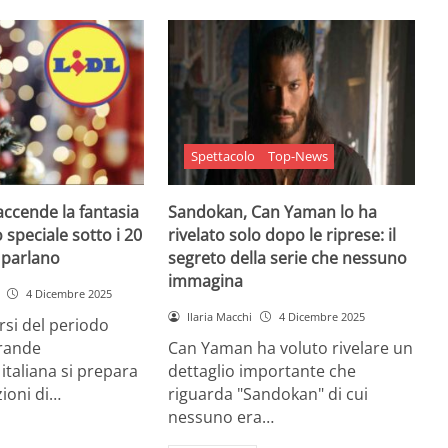
Spettacolo
Top-News
 accende la fantasia
Sandokan, Can Yaman lo ha
 speciale sotto i 20
rivelato solo dopo le riprese: il
e parlano
segreto della serie che nessuno
immagina
4 Dicembre 2025
Ilaria Macchi
4 Dicembre 2025
arsi del periodo
grande
Can Yaman ha voluto rivelare un
 italiana si prepara
dettaglio importante che
zioni di…
riguarda "Sandokan" di cui
nessuno era…