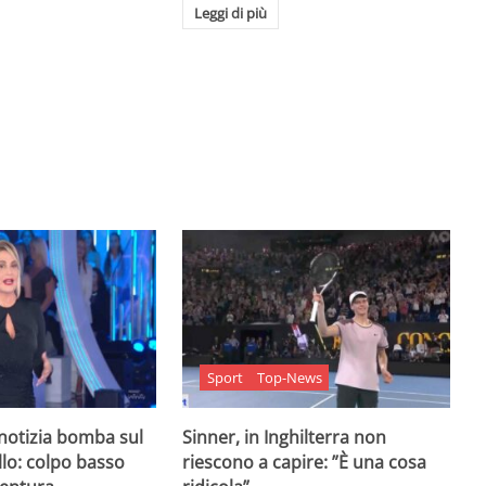
Leggi di più
Sport
Top-News
 notizia bomba sul
Sinner, in Inghilterra non
lo: colpo basso
riescono a capire: ”È una cosa