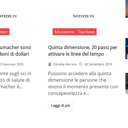
News
Educazione
Top-News
chumacher sono
Quinta dimensione, 20 passi per
ioni di dollari
attivare le linee del tempo
23 Gennaio 2020
Estrella Herrera
20 Settembre 2019
nte sugli sci in
Possono accedere alla quinta
ato di salute di
dimensione le persone che
umacher è…
vivono il momento presente con
consapevolezza e…
Leggi di più