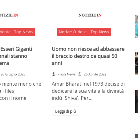
biente
Top-News
Notizie Curiose
Top-News
 Esseri Giganti
Uomo non riesce ad abbassare
onali stanno
il braccio destro da quasi 50
Terra
anni
20 Giugno 2023
Flash News
26 Aprile 2022
o niente meno che
Amar Bharati nel 1973 decise di
 i files
dedicare la sua vita alla divinità
 con il nome
indù 'Shiva'. Per…
Leggi di più