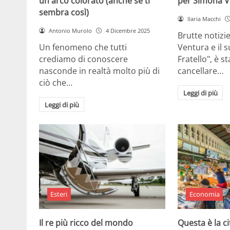
un arco colorato (anche se ti
per Simona V
sembra così)
Ilaria Macchi
Antonio Murolo
4 Dicembre 2025
Brutte notizi
Un fenomeno che tutti
Ventura e il 
crediamo di conoscere
Fratello", è s
nasconde in realtà molto più di
cancellare…
ciò che…
Leggi di più
Leggi di più
Esteri
Economia
Il re più ricco del mondo
Questa è la ci