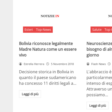
Esteri
Top-News
Salute
Top
Bolivia riconosce legalmente
Neuroscienze:
Madre Natura come un essere
bisogno di al
vivo
giorno
Estrella Herrera
5 Novembre 2018
Flash News
Decisione storica in Bolivia in
L'abbraccio 
quanto il paese sudamericano
particolarme
ha concesso 11 diritti legali a…
intenso di e
Attraverso u
Leggi di più
possiamo…
Leggi di più