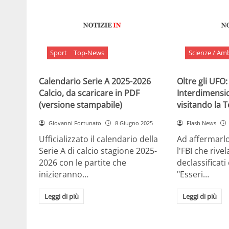
Sport
Top-News
Scienze / Am
Calendario Serie A 2025-2026
Oltre gli UFO:
Calcio, da scaricare in PDF
Interdimensi
(versione stampabile)
visitando la 
Giovanni Fortunato
8 Giugno 2025
Flash News
Ufficializzato il calendario della
Ad affermarl
Serie A di calcio stagione 2025-
l'FBI che rivela
2026 con le partite che
declassificati
inizieranno…
"Esseri…
Leggi di più
Leggi di più