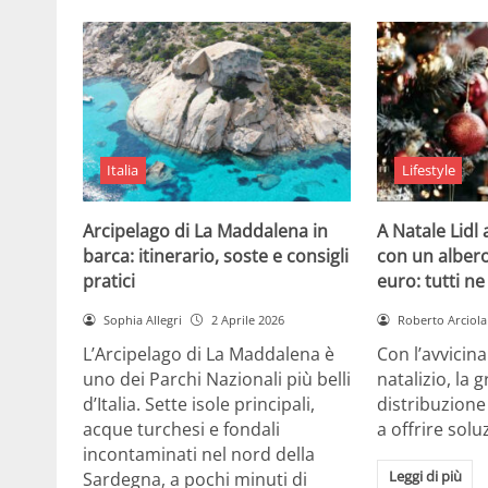
Italia
Lifestyle
Arcipelago di La Maddalena in
A Natale Lidl
barca: itinerario, soste e consigli
con un albero
pratici
euro: tutti n
Sophia Allegri
2 Aprile 2026
Roberto Arciola
L’Arcipelago di La Maddalena è
Con l’avvicin
uno dei Parchi Nazionali più belli
natalizio, la 
d’Italia. Sette isole principali,
distribuzione
acque turchesi e fondali
a offrire solu
incontaminati nel nord della
Leggi di più
Sardegna, a pochi minuti di