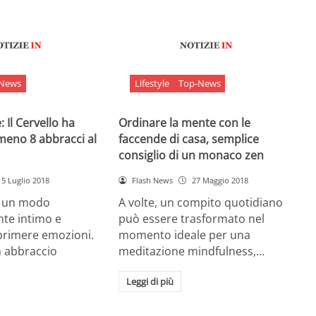
-News
Lifestyle
Top-News
 Il Cervello ha
Ordinare la mente con le
meno 8 abbracci al
faccende di casa, semplice
consiglio di un monaco zen
5 Luglio 2018
Flash News
27 Maggio 2018
è un modo
A volte, un compito quotidiano
nte intimo e
può essere trasformato nel
sprimere emozioni.
momento ideale per una
n abbraccio
meditazione mindfulness,…
Leggi di più