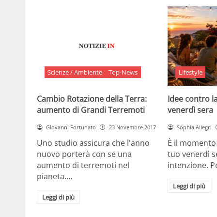
Scienze / Ambiente
Top-News
Lifestyle
Cambio Rotazione della Terra:
Idee contro la
aumento di Grandi Terremoti
venerdì sera
Giovanni Fortunato
23 Novembre 2017
Sophia Allegri
Uno studio assicura che l'anno
È il momento 
nuovo porterà con se una
tuo venerdì s
aumento di terremoti nel
intenzione. 
pianeta.…
Leggi di più
Leggi di più