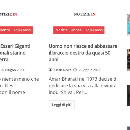
biente
Top-News
Notizie Curiose
Top-News
 Esseri Giganti
Uomo non riesce ad abbassare
onali stanno
il braccio destro da quasi 50
Terra
anni
20 Giugno 2023
Flash News
26 Aprile 2022
o niente meno che
Amar Bharati nel 1973 decise di
 i files
dedicare la sua vita alla divinità
 con il nome
indù 'Shiva'. Per…
Leggi di più