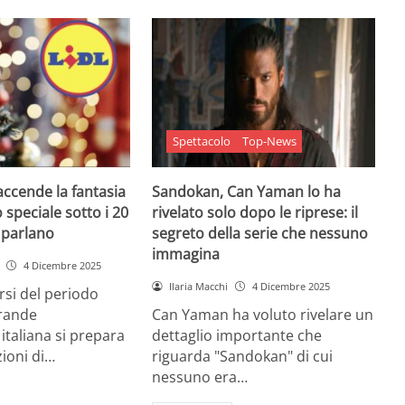
Spettacolo
Top-News
 accende la fantasia
Sandokan, Can Yaman lo ha
 speciale sotto i 20
rivelato solo dopo le riprese: il
e parlano
segreto della serie che nessuno
immagina
4 Dicembre 2025
Ilaria Macchi
4 Dicembre 2025
arsi del periodo
grande
Can Yaman ha voluto rivelare un
 italiana si prepara
dettaglio importante che
zioni di…
riguarda "Sandokan" di cui
nessuno era…