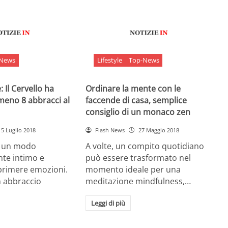
-News
Lifestyle
Top-News
 Il Cervello ha
Ordinare la mente con le
meno 8 abbracci al
faccende di casa, semplice
consiglio di un monaco zen
5 Luglio 2018
Flash News
27 Maggio 2018
è un modo
A volte, un compito quotidiano
nte intimo e
può essere trasformato nel
sprimere emozioni.
momento ideale per una
n abbraccio
meditazione mindfulness,…
Leggi di più