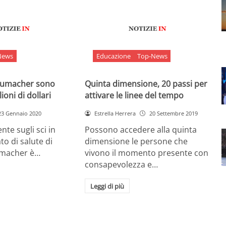
News
Educazione
Top-News
chumacher sono
Quinta dimensione, 20 passi per
ioni di dollari
attivare le linee del tempo
23 Gennaio 2020
Estrella Herrera
20 Settembre 2019
nte sugli sci in
Possono accedere alla quinta
ato di salute di
dimensione le persone che
umacher è…
vivono il momento presente con
consapevolezza e…
Leggi di più