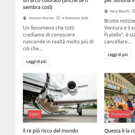
un arco colorato (anche se ti
per Simona V
sembra così)
Ilaria Macchi
Antonio Murolo
4 Dicembre 2025
Brutte notizi
Un fenomeno che tutti
Ventura e il 
crediamo di conoscere
Fratello", è s
nasconde in realtà molto più di
cancellare…
ciò che…
Leggi di più
Leggi di più
Esteri
Economia
Il re più ricco del mondo
Questa è la ci