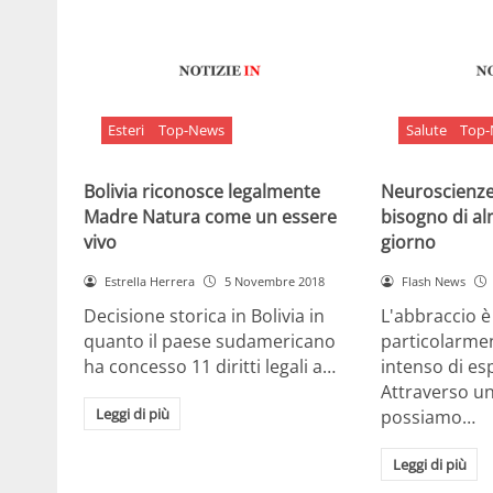
Esteri
Top-News
Salute
Top
Bolivia riconosce legalmente
Neuroscienze:
Madre Natura come un essere
bisogno di al
vivo
giorno
Estrella Herrera
5 Novembre 2018
Flash News
Decisione storica in Bolivia in
L'abbraccio 
quanto il paese sudamericano
particolarme
ha concesso 11 diritti legali a…
intenso di e
Attraverso u
Leggi di più
possiamo…
Leggi di più