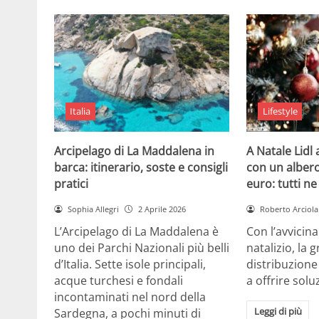
Italia
Lifestyle
Arcipelago di La Maddalena in
A Natale Lidl
barca: itinerario, soste e consigli
con un albero
pratici
euro: tutti n
Sophia Allegri
2 Aprile 2026
Roberto Arciola
L’Arcipelago di La Maddalena è
Con l’avvicin
uno dei Parchi Nazionali più belli
natalizio, la 
d’Italia. Sette isole principali,
distribuzione
acque turchesi e fondali
a offrire solu
incontaminati nel nord della
Leggi di più
Sardegna, a pochi minuti di