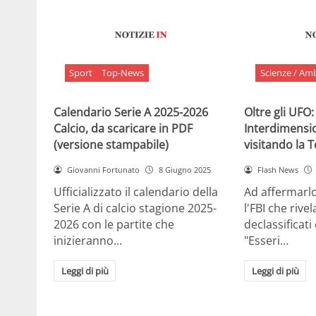
Sport
Top-News
Scienze / Am
Calendario Serie A 2025-2026
Oltre gli UFO:
Calcio, da scaricare in PDF
Interdimensi
(versione stampabile)
visitando la 
Giovanni Fortunato
8 Giugno 2025
Flash News
Ufficializzato il calendario della
Ad affermarl
Serie A di calcio stagione 2025-
l'FBI che rivela
2026 con le partite che
declassificati
inizieranno…
"Esseri…
Leggi di più
Leggi di più