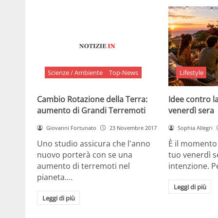
Scienze / Ambiente
Top-News
Lifestyle
Cambio Rotazione della Terra:
Idee contro la
aumento di Grandi Terremoti
venerdì sera
Giovanni Fortunato
23 Novembre 2017
Sophia Allegri
Uno studio assicura che l'anno
È il momento 
nuovo porterà con se una
tuo venerdì s
aumento di terremoti nel
intenzione. 
pianeta.…
Leggi di più
Leggi di più