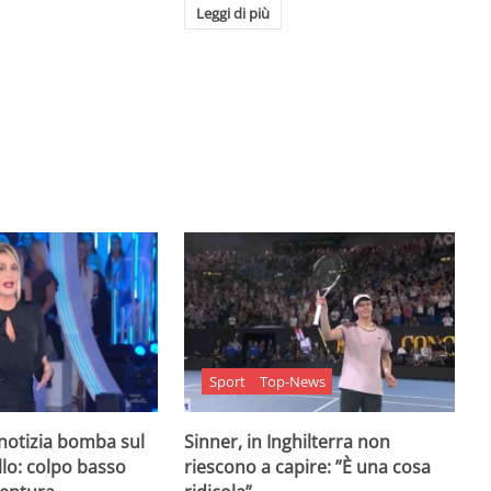
Leggi di più
Sport
Top-News
 notizia bomba sul
Sinner, in Inghilterra non
lo: colpo basso
riescono a capire: ”È una cosa