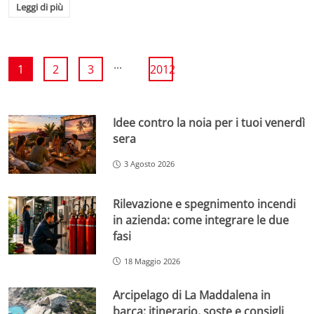
Leggi di più
...
1
2
3
2012
Idee contro la noia per i tuoi venerdì
sera
3 Agosto 2026
Rilevazione e spegnimento incendi
in azienda: come integrare le due
fasi
18 Maggio 2026
Arcipelago di La Maddalena in
barca: itinerario, soste e consigli