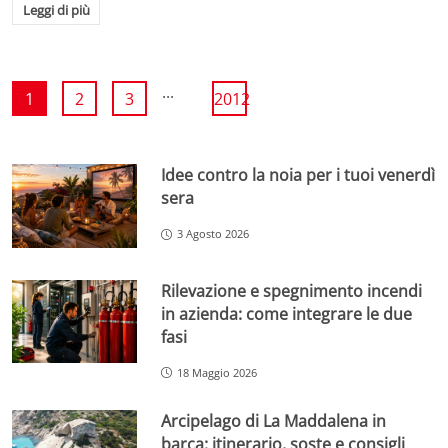
Leggi di più
...
1
2
3
2012
Idee contro la noia per i tuoi venerdì
sera
3 Agosto 2026
Rilevazione e spegnimento incendi
in azienda: come integrare le due
fasi
18 Maggio 2026
Arcipelago di La Maddalena in
barca: itinerario, soste e consigli