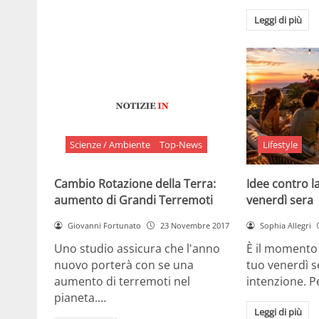
Leggi di più
Scienze / Ambiente
Top-News
Lifestyle
Cambio Rotazione della Terra:
Idee contro la
aumento di Grandi Terremoti
venerdì sera
Giovanni Fortunato
23 Novembre 2017
Sophia Allegri
Uno studio assicura che l'anno
È il momento 
nuovo porterà con se una
tuo venerdì s
aumento di terremoti nel
intenzione. 
pianeta.…
Leggi di più