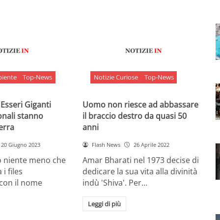
biente
Top-News
Notizie Curiose
Top-News
 Esseri Giganti
Uomo non riesce ad abbassare
onali stanno
il braccio destro da quasi 50
Terra
anni
20 Giugno 2023
Flash News
26 Aprile 2022
o niente meno che
Amar Bharati nel 1973 decise di
 i files
dedicare la sua vita alla divinità
 con il nome
indù 'Shiva'. Per…
Leggi di più