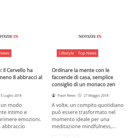
-News
Lifestyle
Top-News
 Il Cervello ha
Ordinare la mente con le
meno 8 abbracci al
faccende di casa, semplice
consiglio di un monaco zen
5 Luglio 2018
Flash News
27 Maggio 2018
è un modo
A volte, un compito quotidiano
nte intimo e
può essere trasformato nel
sprimere emozioni.
momento ideale per una
n abbraccio
meditazione mindfulness,…