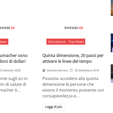
News
Educazione
Top-News
chumacher sono
Quinta dimensione, 20 passi per
ioni di dollari
attivare le linee del tempo
23 Gennaio 2020
Estrella Herrera
20 Settembre 2019
nte sugli sci in
Possono accedere alla quinta
ato di salute di
dimensione le persone che
umacher è…
vivono il momento presente con
consapevolezza e…
Leggi di più