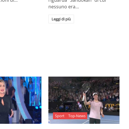
zioni di…
riguarda "Sandokan" di cui
nessuno era…
Leggi di più
Sport
Top-News