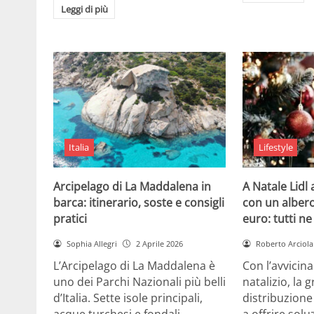
Leggi di più
Italia
Lifestyle
Arcipelago di La Maddalena in
A Natale Lidl
barca: itinerario, soste e consigli
con un albero
pratici
euro: tutti n
Sophia Allegri
2 Aprile 2026
Roberto Arciola
L’Arcipelago di La Maddalena è
Con l’avvicin
uno dei Parchi Nazionali più belli
natalizio, la 
d’Italia. Sette isole principali,
distribuzione