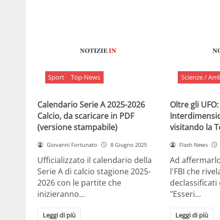
Sport
Top-News
Scienze / Am
Calendario Serie A 2025-2026
Oltre gli UFO:
Calcio, da scaricare in PDF
Interdimensi
(versione stampabile)
visitando la 
Giovanni Fortunato
8 Giugno 2025
Flash News
Ufficializzato il calendario della
Ad affermarl
Serie A di calcio stagione 2025-
l'FBI che rivela
2026 con le partite che
declassificati
inizieranno…
"Esseri…
Leggi di più
Leggi di più