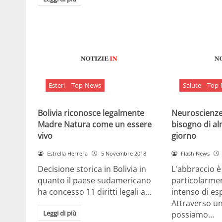
Esteri
Top-News
Salute
Top
Bolivia riconosce legalmente
Neuroscienze:
Madre Natura come un essere
bisogno di al
vivo
giorno
Estrella Herrera
5 Novembre 2018
Flash News
Decisione storica in Bolivia in
L'abbraccio 
quanto il paese sudamericano
particolarme
ha concesso 11 diritti legali a…
intenso di e
Attraverso u
Leggi di più
possiamo…