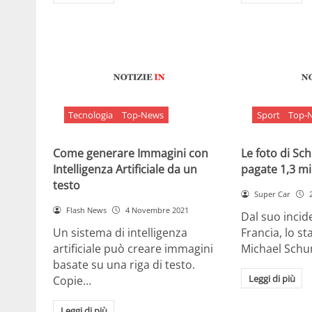
Tecnologia
Top-News
Sport
Top-
Come generare Immagini con
Le foto di S
Intelligenza Artificiale da un
pagate 1,3 mil
testo
Super Car
Flash News
4 Novembre 2021
Dal suo incide
Un sistema di intelligenza
Francia, lo st
artificiale può creare immagini
Michael Sch
basate su una riga di testo.
Leggi di più
Copie…
Leggi di più