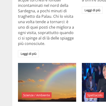
acque turchesi e fondali
a offrire solu
incontaminati nel nord della
Leggi di più
Sardegna, a pochi minuti di
traghetto da Palau. Chi lo visita
una volta tende a tornarci: è
uno di quei posti che migliora a
ogni visita, soprattutto quando
ci si spinge al di là delle spiagge
più conosciute.
Leggi di più
Scienze / Ambiente
Spettacolo