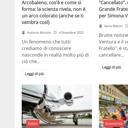
Arcobaleno, cos’è e come si
“Cancellato”,
forma: la scienza rivela, non è
Grande Fratel
un arco colorato (anche se ti
per Simona V
sembra così)
Ilaria Macchi
Antonio Murolo
4 Dicembre 2025
Brutte notizi
Un fenomeno che tutti
Ventura e il 
crediamo di conoscere
Fratello", è s
nasconde in realtà molto più di
cancellare…
ciò che…
Leggi di più
Leggi di più
Esteri
Economia