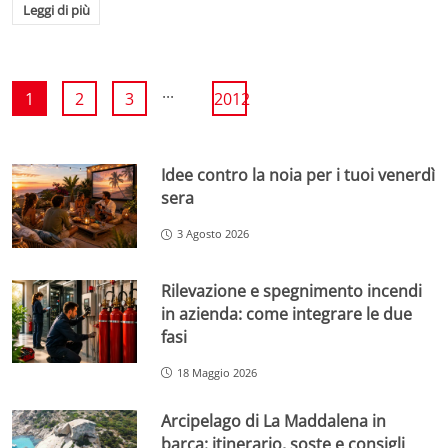
Leggi di più
...
1
2
3
2012
Idee contro la noia per i tuoi venerdì
sera
3 Agosto 2026
Rilevazione e spegnimento incendi
in azienda: come integrare le due
fasi
18 Maggio 2026
Arcipelago di La Maddalena in
barca: itinerario, soste e consigli