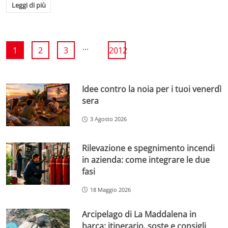
Leggi di più
...
1
2
3
2012
Idee contro la noia per i tuoi venerdì
sera
3 Agosto 2026
Rilevazione e spegnimento incendi
in azienda: come integrare le due
fasi
18 Maggio 2026
Arcipelago di La Maddalena in
barca: itinerario, soste e consigli