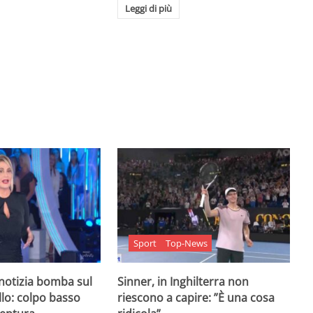
Leggi di più
Sport
Top-News
 notizia bomba sul
Sinner, in Inghilterra non
lo: colpo basso
riescono a capire: ”È una cosa