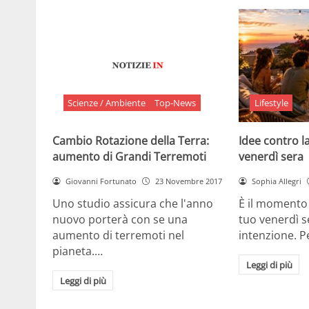
Scienze / Ambiente
Top-News
Lifestyle
Cambio Rotazione della Terra:
Idee contro la
aumento di Grandi Terremoti
venerdì sera
Giovanni Fortunato
23 Novembre 2017
Sophia Allegri
Uno studio assicura che l'anno
È il momento 
nuovo porterà con se una
tuo venerdì s
aumento di terremoti nel
intenzione. 
pianeta.…
Leggi di più
Leggi di più