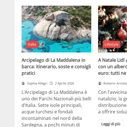
Italia
Lifestyle
Arcipelago di La Maddalena in
A Natale Lidl
barca: itinerario, soste e consigli
con un albero
pratici
euro: tutti n
Sophia Allegri
2 Aprile 2026
Roberto Arciola
L’Arcipelago di La Maddalena è
Con l’avvicin
uno dei Parchi Nazionali più belli
natalizio, la 
d’Italia. Sette isole principali,
distribuzione
acque turchesi e fondali
a offrire solu
incontaminati nel nord della
Leggi di più
Sardegna, a pochi minuti di