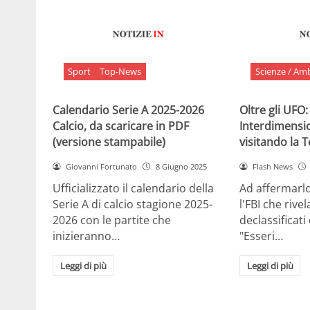
Sport
Top-News
Scienze / Am
Calendario Serie A 2025-2026
Oltre gli UFO:
Calcio, da scaricare in PDF
Interdimensi
(versione stampabile)
visitando la 
Giovanni Fortunato
8 Giugno 2025
Flash News
Ufficializzato il calendario della
Ad affermarl
Serie A di calcio stagione 2025-
l'FBI che rivela
2026 con le partite che
declassificati
inizieranno…
"Esseri…
Leggi di più
Leggi di più