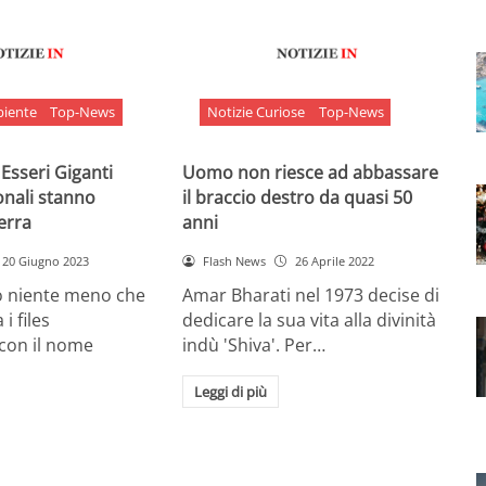
biente
Top-News
Notizie Curiose
Top-News
 Esseri Giganti
Uomo non riesce ad abbassare
onali stanno
il braccio destro da quasi 50
Terra
anni
20 Giugno 2023
Flash News
26 Aprile 2022
o niente meno che
Amar Bharati nel 1973 decise di
 i files
dedicare la sua vita alla divinità
 con il nome
indù 'Shiva'. Per…
Leggi di più