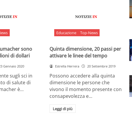
News
Educazione
Top-News
chumacher sono
Quinta dimensione, 20 passi per
ioni di dollari
attivare le linee del tempo
23 Gennaio 2020
Estrella Herrera
20 Settembre 2019
nte sugli sci in
Possono accedere alla quinta
ato di salute di
dimensione le persone che
umacher è…
vivono il momento presente con
consapevolezza e…
Leggi di più