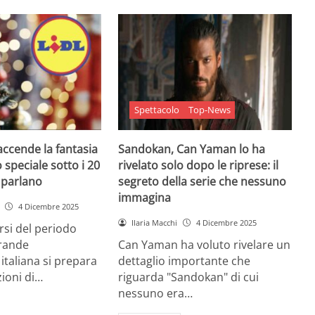
Spettacolo
Top-News
 accende la fantasia
Sandokan, Can Yaman lo ha
 speciale sotto i 20
rivelato solo dopo le riprese: il
e parlano
segreto della serie che nessuno
immagina
4 Dicembre 2025
Ilaria Macchi
4 Dicembre 2025
arsi del periodo
grande
Can Yaman ha voluto rivelare un
 italiana si prepara
dettaglio importante che
zioni di…
riguarda "Sandokan" di cui
nessuno era…