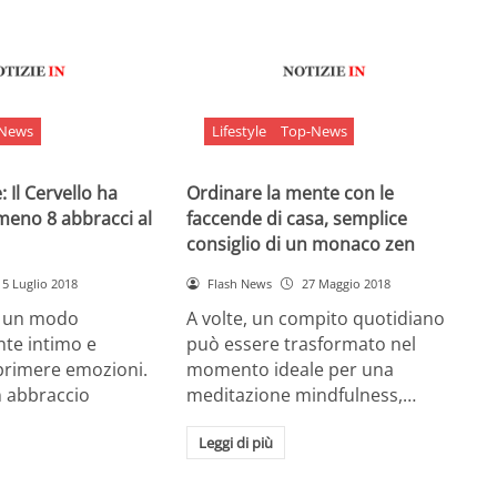
-News
Lifestyle
Top-News
 Il Cervello ha
Ordinare la mente con le
meno 8 abbracci al
faccende di casa, semplice
consiglio di un monaco zen
5 Luglio 2018
Flash News
27 Maggio 2018
è un modo
A volte, un compito quotidiano
nte intimo e
può essere trasformato nel
sprimere emozioni.
momento ideale per una
n abbraccio
meditazione mindfulness,…
Leggi di più