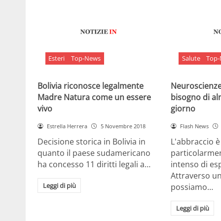
Esteri
Top-News
Salute
Top
Bolivia riconosce legalmente
Neuroscienze:
Madre Natura come un essere
bisogno di al
vivo
giorno
Estrella Herrera
5 Novembre 2018
Flash News
Decisione storica in Bolivia in
L'abbraccio 
quanto il paese sudamericano
particolarme
ha concesso 11 diritti legali a…
intenso di e
Attraverso u
Leggi di più
possiamo…
Leggi di più