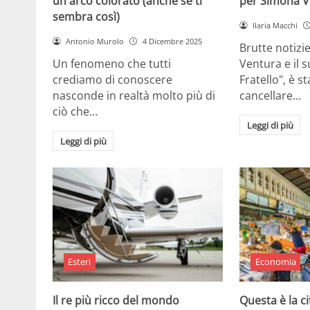
un arco colorato (anche se ti
per Simona V
sembra così)
Ilaria Macchi
Antonio Murolo
4 Dicembre 2025
Brutte notizi
Un fenomeno che tutti
Ventura e il 
crediamo di conoscere
Fratello", è s
nasconde in realtà molto più di
cancellare…
ciò che…
Leggi di più
Leggi di più
Esteri
Economia
Il re più ricco del mondo
Questa è la ci