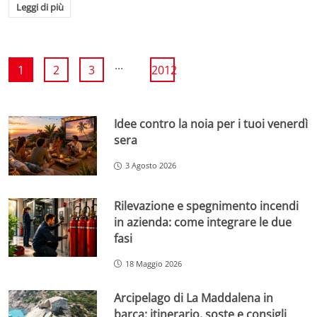
Leggi di più
...
1
2
3
2012
Idee contro la noia per i tuoi venerdì
sera
3 Agosto 2026
Rilevazione e spegnimento incendi
in azienda: come integrare le due
fasi
18 Maggio 2026
Arcipelago di La Maddalena in
barca: itinerario, soste e consigli