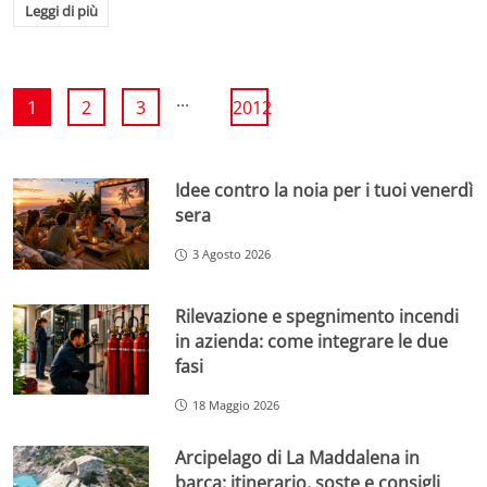
Leggi di più
...
1
2
3
2012
Idee contro la noia per i tuoi venerdì
sera
3 Agosto 2026
Rilevazione e spegnimento incendi
in azienda: come integrare le due
fasi
18 Maggio 2026
Arcipelago di La Maddalena in
barca: itinerario, soste e consigli