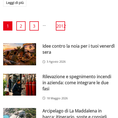
Leggi di più
...
1
2
3
2012
Idee contro la noia per i tuoi venerdì
sera
3 Agosto 2026
Rilevazione e spegnimento incendi
in azienda: come integrare le due
fasi
18 Maggio 2026
Arcipelago di La Maddalena in
barca: itinerario, soste e consigli