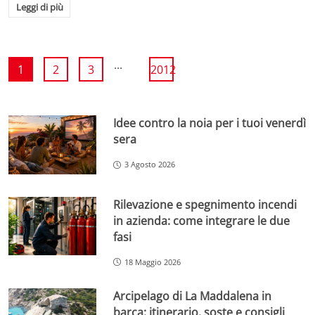
Leggi di più
...
1
2
3
2012
Idee contro la noia per i tuoi venerdì
sera
3 Agosto 2026
Rilevazione e spegnimento incendi
in azienda: come integrare le due
fasi
18 Maggio 2026
Arcipelago di La Maddalena in
barca: itinerario, soste e consigli